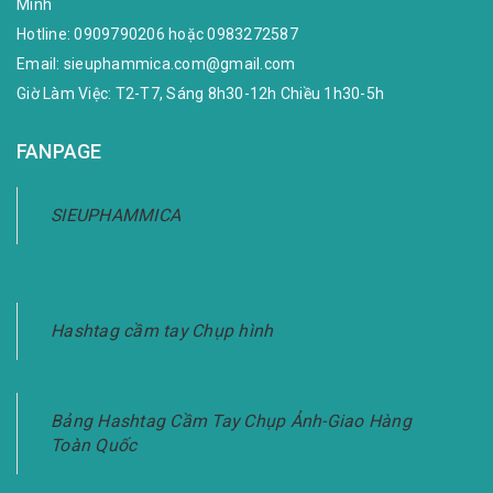
Minh
Hotline:
0909790206
hoặc
0983272587
Email:
sieuphammica.com@gmail.com
Giờ Làm Việc: T2-T7, Sáng 8h30-12h Chiều 1h30-5h
FANPAGE
SIEUPHAMMICA
Hashtag cầm tay Chụp hình
Bảng Hashtag Cầm Tay Chụp Ảnh-Giao Hàng
Toàn Quốc