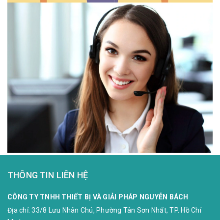
THÔNG TIN LIÊN HỆ
CÔNG TY TNHH THIẾT BỊ VÀ GIẢI PHÁP NGUYỄN BÁCH
Địa chỉ:
33/8 Lưu Nhân Chú, Phường Tân Sơn Nhất, TP. Hồ Chí