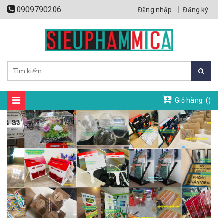
0909790206
Đăng nhập
Đăng ký
Giỏ hàng: (
)