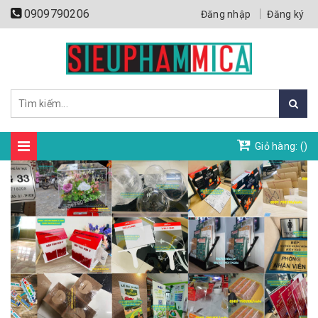
0909790206
Đăng nhập
Đăng ký
Giỏ hàng: (
)