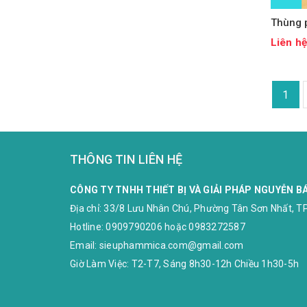
Thùng p
Liên h
1
THÔNG TIN LIÊN HỆ
CÔNG TY TNHH THIẾT BỊ VÀ GIẢI PHÁP NGUYỄN B
Địa chỉ:
33/8 Lưu Nhân Chú, Phường Tân Sơn Nhất, TP
Hotline:
0909790206
hoặc
0983272587
Email:
sieuphammica.com@gmail.com
Giờ Làm Việc: T2-T7, Sáng 8h30-12h Chiều 1h30-5h