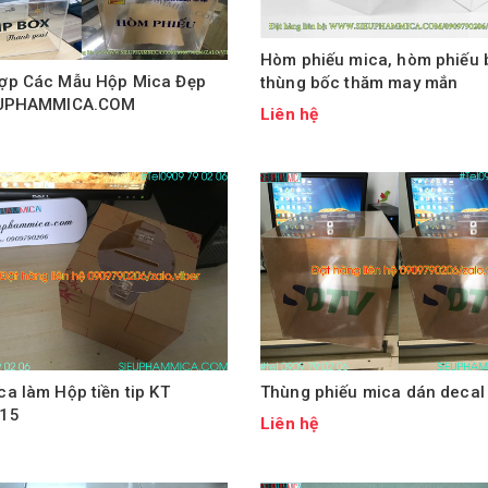
Hòm phiếu mica, hòm phiếu 
ợp Các Mẫu Hộp Mica Đẹp
thùng bốc thăm may mắn
EUPHAMMICA.COM
Liên hệ
ệ
a làm Hộp tiền tip KT
Thùng phiếu mica dán decal
15
Liên hệ
ệ