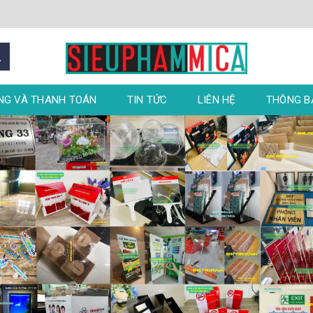
NG VÀ THANH TOÁN
TIN TỨC
LIÊN HỆ
THÔNG 