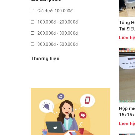
Giá dưới 100.000đ
100.000đ - 200.000đ
Tổng H
Tại SI
200.000đ - 300.000đ
Liên h
300.000đ - 500.000đ
500.000đ - 1.000.000đ
Thương hiệu
Giá trên 1.000.000đ
Hộp mic
15x15x
Liên h