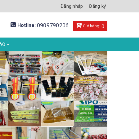
Đăng nhập
Đăng ký
0909790206
Hotline:
Giỏ hàng: (
)
BÁO