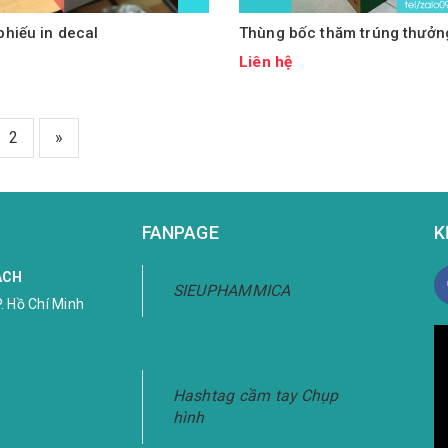
hiếu in decal
Thùng bốc thăm trúng thưởn
ệ
Liên hệ
2
»
FANPAGE
K
ÁCH
SIEUPHAMMICA
. Hồ Chí Minh
Hashtag cầm tay Chụp
hình