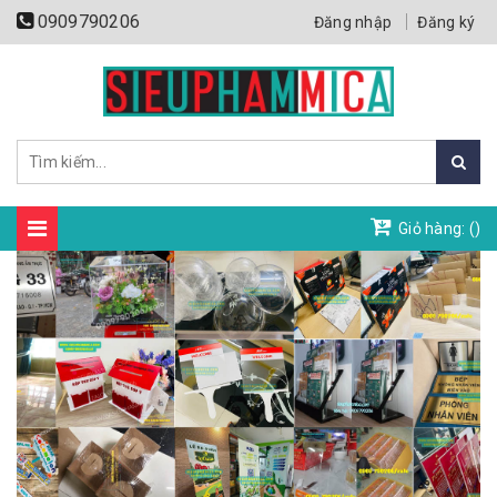
0909790206
Đăng nhập
Đăng ký
Giỏ hàng: (
)