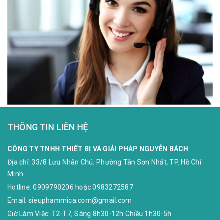
THÔNG TIN LIÊN HỆ
CÔNG TY TNHH THIẾT BỊ VÀ GIẢI PHÁP NGUYỄN BÁCH
Địa chỉ:
33/8 Lưu Nhân Chú, Phường Tân Sơn Nhất, TP. Hồ Chí
Minh
Hotline:
0909790206
hoặc
0983272587
Email:
sieuphammica.com@gmail.com
Giờ Làm Việc: T2-T7, Sáng 8h30-12h Chiều 1h30-5h