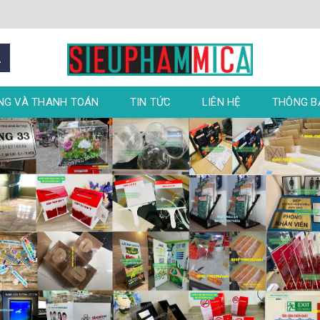
NG VÀ THANH TOÁN
TIN TỨC
LIÊN HỆ
THÔNG 