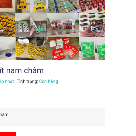
ít nam châm
ập nhật
Tình trạng:
Còn hàng
châm