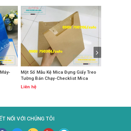
Checklist A
Ngang Có S
 Máy-
Một Số Mẫu Kệ Mica Đựng Giấy Treo
Liên hệ
Tường Bán Chạy-Checklist Mica
Liên hệ
ẾT NỐI VỚI CHÚNG TÔI