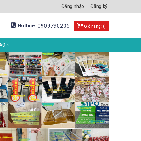
Đăng nhập
Đăng ký
0909790206
Hotline:
Giỏ hàng: (
)
BÁO