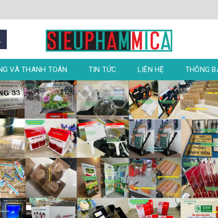
NG VÀ THANH TOÁN
TIN TỨC
LIÊN HỆ
THÔNG 