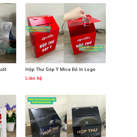
uốt
Hộp Thư Góp Ý Mica Đỏ In Logo
Liên hệ