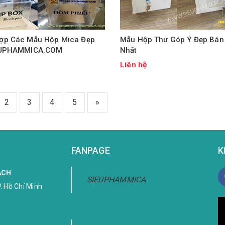
ợp Các Mẫu Hộp Mica Đẹp
Mẫu Hộp Thư Góp Ý Đẹp Bán
EUPHAMMICA.COM
Nhất
ệ
Liên hệ
2
3
4
5
»
FANPAGE
K
ÁCH
SIEUPHAMMICA
. Hồ Chí Minh