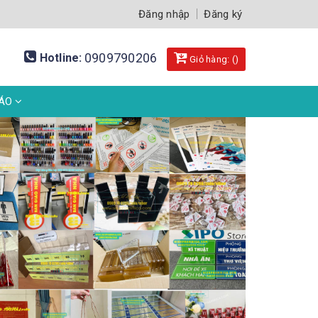
Đăng nhập
Đăng ký
0909790206
Hotline:
Giỏ hàng: (
)
BÁO