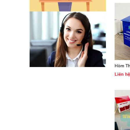
Hòm Th
Liên h