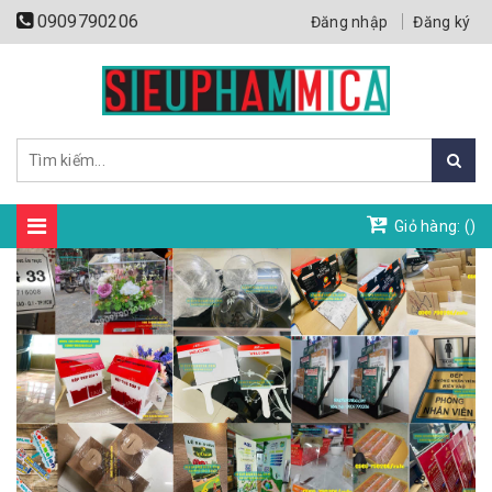
0909790206
Đăng nhập
Đăng ký
Giỏ hàng: (
)