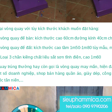
ại vòng quay với tùy kích thước khách muốn đặt hàng:
 vòng quay để bàn: kích thước cao 60cm đường kính 40cm châ
: vòng quay để đất: kích thước cao tầm 1m50-1m80 tùy mẫu, 
 Loại 3 chân kiềng chất liệu sắt sơn tĩnh điện, cao 1m60
uay trúng thường hay còn gọi là vòng quay may mắn, hiện đa
 số doanh nghiệp, shop bán hàng quần áo, giày dép, công ty 
ệc tân niên,...