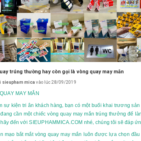
uay trúng thường hay còn gọi là vòng quay may mắn
i
sieupham mica
vào lúc 28/09/2019
QUAY MAY MẮN
 sự kiện tri ân khách hàng, bạn có một buổi khai trương sản 
 đang cần một chiếc vòng quay may mắn trúng thưởng để làm s
 hãy đến với SIEUPHAMMICA.COM nhé, chúng tôi sẽ đáp ứng
ện mạo bắt mắt vòng quay may mắn luôn được lựa chọn đầu t