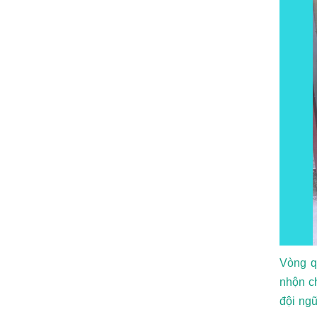
Vòng q
nhộn ch
đội ng