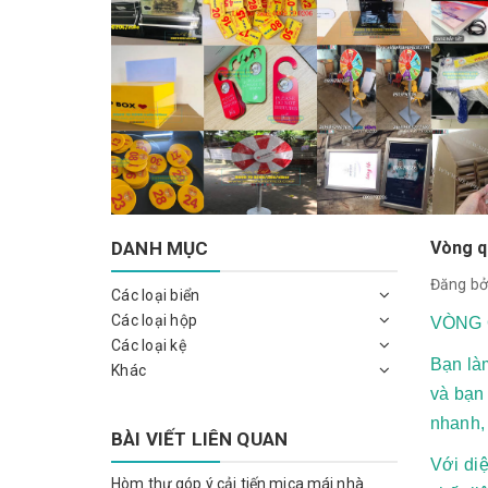
DANH MỤC
Vòng q
Đăng bở
Các loại biển
Các loại hộp
VÒNG 
Các loại kệ
Bạn làm
Khác
và bạn
nhanh,
BÀI VIẾT LIÊN QUAN
Với di
Hòm thư góp ý cải tiến mica mái nhà