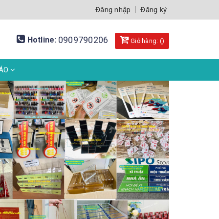
Đăng nhập
Đăng ký
0909790206
Hotline:
Giỏ hàng: (
)
BÁO