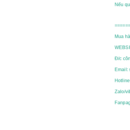
Nếu quý
=====
Mua hàn
WEBSI
Đ/c cô
Email:
Hotlin
Zalo/vi
Fanpag