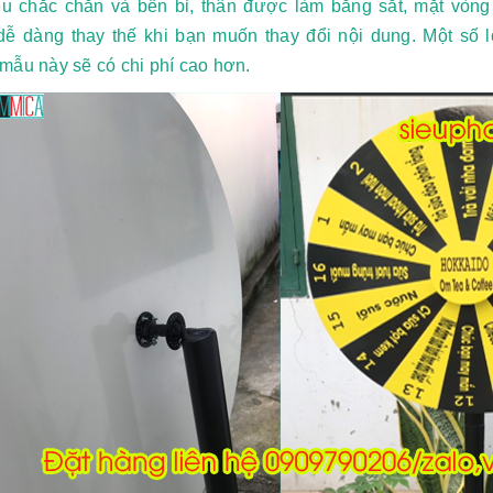
iệu chắc chắn và bền bỉ, thân được làm bằng sắt, mặt vòn
dễ dàng thay thế khi bạn muốn thay đổi nội dung. Một số 
mẫu này sẽ có chi phí cao hơn.