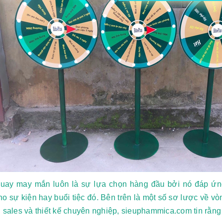
uay may mắn luôn là sự lựa chọn hàng đầu bởi nó đáp ứn
o sự kiện hay buổi tiệc đó. Bên trên là một số sơ lược về 
ũ sales và thiết kế chuyên nghiệp, sieuphammica.com tin rằn