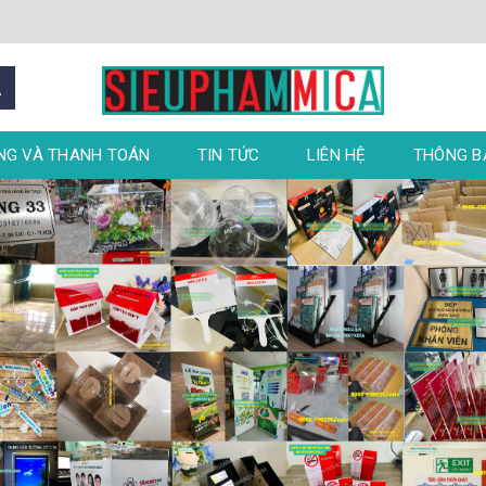
NG VÀ THANH TOÁN
TIN TỨC
LIÊN HỆ
THÔNG 