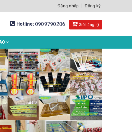
Đăng nhập
Đăng ký
0909790206
Hotline:
Giỏ hàng: (
)
BÁO