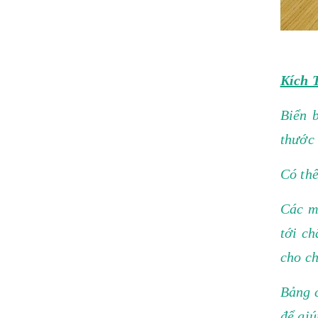
Kích 
Biển 
thước
Có thể
Các m
tới c
cho ch
Bảng c
để giú