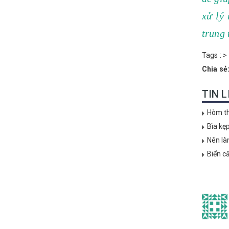
xử lý
trung
Tags :
>
Chia sẻ
TIN 
Hòm th
Bìa kẹ
Nên là
Biển c