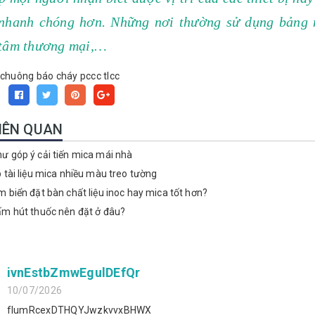
 nhanh chóng hơn. Những nơi thường sử dụng bảng n
 tâm thương mại,…
chuông báo cháy
pccc
tlcc
:
LIÊN QUAN
ư góp ý cải tiến mica mái nhà
p tài liệu mica nhiều màu treo tường
m biển đặt bàn chất liệu inoc hay mica tốt hơn?
ấm hút thuốc nên đặt ở đâu?
ivnEstbZmwEgulDEfQr
10/07/2026
fIumRcexDTHQYJwzkvvxBHWX