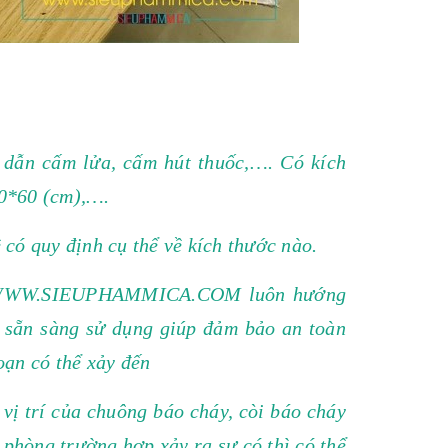
ỉ dẫn cấm lửa, cấm hút thuốc,…. Có kích
40*60 (cm),….
có quy định cụ thể về kích thước nào.
ại WWW.SIEUPHAMMICA.COM luôn hướng
 sẵn sàng sử dụng giúp đảm bảo an toàn
oạn có thể xảy đến
vị trí của chuông báo cháy, còi báo cháy
y phòng trường hợp xảy ra sự có thì có thể