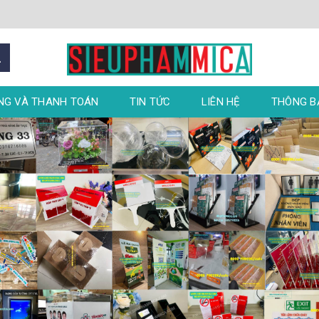
NG VÀ THANH TOÁN
TIN TỨC
LIÊN HỆ
THÔNG 