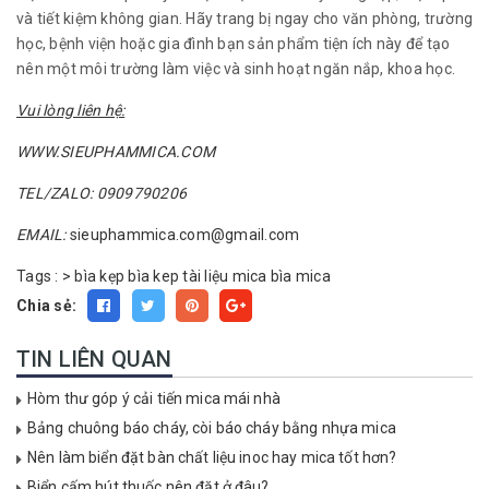
và tiết kiệm không gian. Hãy trang bị ngay cho văn phòng, trường
học, bệnh viện hoặc gia đình bạn sản phẩm tiện ích này để tạo
nên một môi trường làm việc và sinh hoạt ngăn nắp, khoa học.
Vui lòng liên hệ:
WWW.SIEUPHAMMICA.COM
TEL/ZALO: 0909790206
EMAIL:
sieuphammica.com@gmail.com
Tags :
>
bìa kẹp
bìa kep tài liệu mica
bìa mica
Chia sẻ:
TIN LIÊN QUAN
Hòm thư góp ý cải tiến mica mái nhà
Bảng chuông báo cháy, còi báo cháy bằng nhựa mica
Nên làm biển đặt bàn chất liệu inoc hay mica tốt hơn?
Biển cấm hút thuốc nên đặt ở đâu?