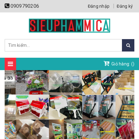
0909790206
Đăng nhập
Đăng ký
Giỏ hàng: (
)