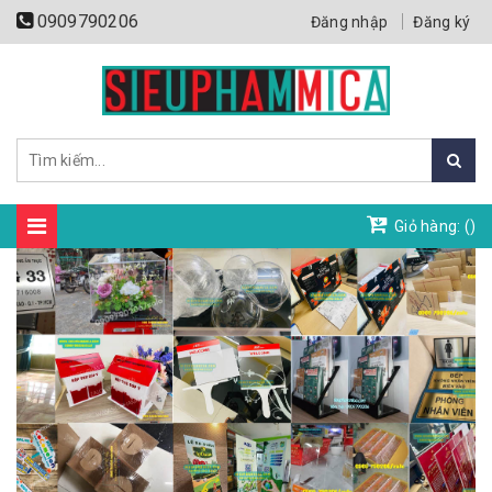
0909790206
Đăng nhập
Đăng ký
Giỏ hàng: (
)