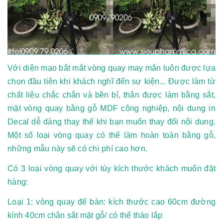
Với diện mạo bắt mắt vòng quay may mắn luôn được lựa
chọn đầu tiên khi khách nghĩ đến sự kiện... Được làm từ
chất liệu chắc chắn và bền bỉ, thân được làm bằng sắt,
mặt vòng quay bằng gỗ MDF công nghiệp, nội dung in
Decal dễ dàng thay thế khi bạn muốn thay đổi nội dung.
Một số loại vòng quay có thể làm hoàn toàn bằng gỗ,
những mẫu này sẽ có chi phí cao hơn.
Có 3 loại vòng quay với tùy kích thước khách muốn đặt
hàng:
Loại 1: vòng quay để bàn: kích thước cao 60cm đường
kính 40cm chân sắt mặt gỗ/ có thể tháo lắp