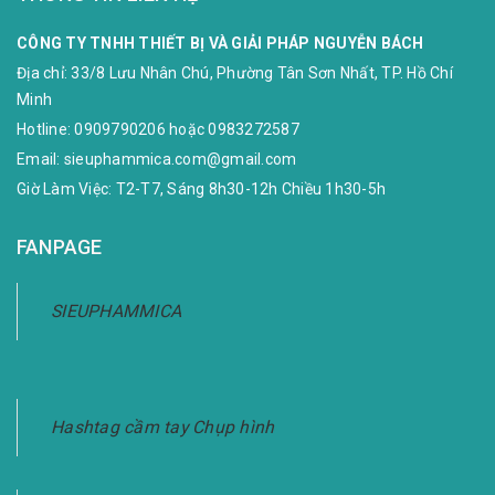
CÔNG TY TNHH THIẾT BỊ VÀ GIẢI PHÁP NGUYỄN BÁCH
Địa chỉ:
33/8 Lưu Nhân Chú, Phường Tân Sơn Nhất, TP. Hồ Chí
Minh
Hotline:
0909790206
hoặc
0983272587
Email:
sieuphammica.com@gmail.com
Giờ Làm Việc: T2-T7, Sáng 8h30-12h Chiều 1h30-5h
FANPAGE
SIEUPHAMMICA
Hashtag cầm tay Chụp hình