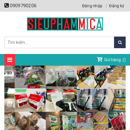
0909790206
Đăng nhập
Đăng ký
Giỏ hàng: (
)