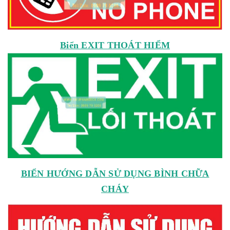
Biển EXIT THOÁT HIỂM
BIỂN HƯỚNG DẪN SỬ DỤNG BÌNH CHỮA
CHÁY