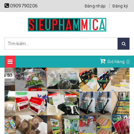
0909790206
Đăng nhập
Đăng ký
Giỏ hàng: (
)