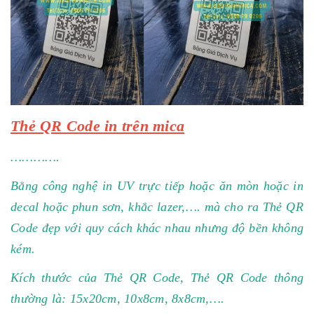
Thẻ QR Code in trên mica
………….
Bằng công nghệ in UV trực tiếp hoặc ăn mòn hoặc in
decal hoặc phun sơn, khắc lazer,…. mà cho ra Thẻ QR
Code đẹp với quy cách khác nhau nhưng độ bền không
kém.
Kích thước của Thẻ QR Code, Thẻ QR Code thông
thường là: 15x20cm, 10x8cm, 8x8cm,….