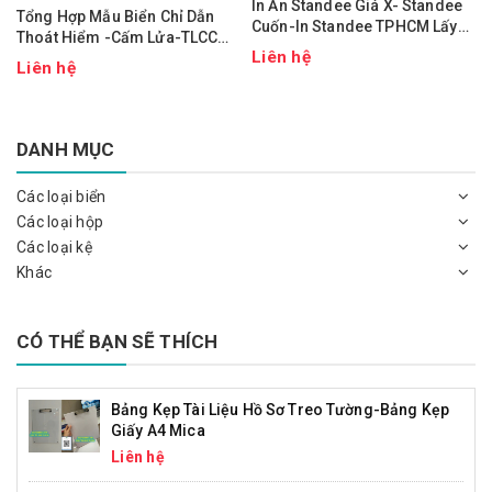
In Ấn Standee Giá X- Standee
Tổng Hợp Mẫu Biển Chỉ Dẫn
Cuốn-In Standee TPHCM Lấy
Thoát Hiểm -Cấm Lửa-TLCC
Nhanh
Liên hệ
NQCC
Liên hệ
DANH MỤC
Các loại biển
Các loại hộp
Các loại kệ
Khác
CÓ THỂ BẠN SẼ THÍCH
Bảng Kẹp Tài Liệu Hồ Sơ Treo Tường-Bảng Kẹp
Giấy A4 Mica
Liên hệ