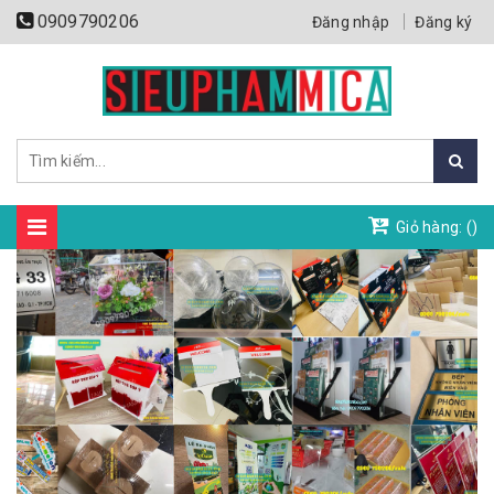
0909790206
Đăng nhập
Đăng ký
Giỏ hàng: (
)