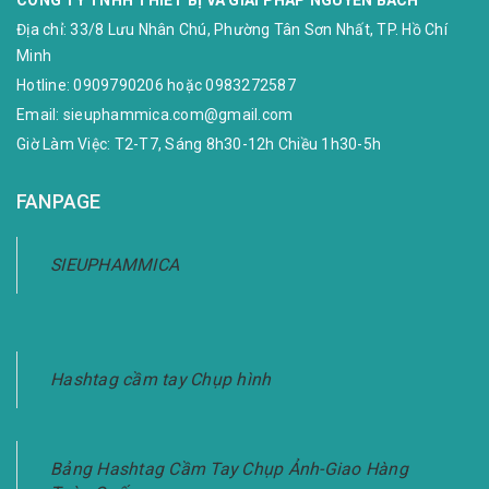
Địa chỉ:
33/8 Lưu Nhân Chú, Phường Tân Sơn Nhất, TP. Hồ Chí
Minh
Hotline:
0909790206
hoặc
0983272587
Email:
sieuphammica.com@gmail.com
Giờ Làm Việc: T2-T7, Sáng 8h30-12h Chiều 1h30-5h
FANPAGE
SIEUPHAMMICA
Hashtag cầm tay Chụp hình
Bảng Hashtag Cầm Tay Chụp Ảnh-Giao Hàng