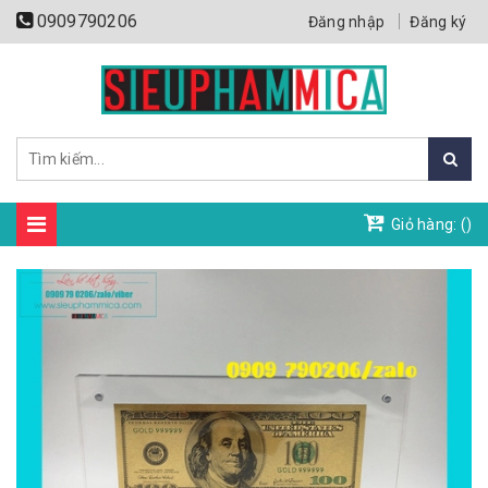
0909790206
Đăng nhập
Đăng ký
Giỏ hàng: (
)