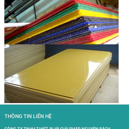
THÔNG TIN LIÊN HỆ
CÔNG TY TNHH THIẾT BỊ VÀ GIẢI PHÁP NGUYỄN BÁCH