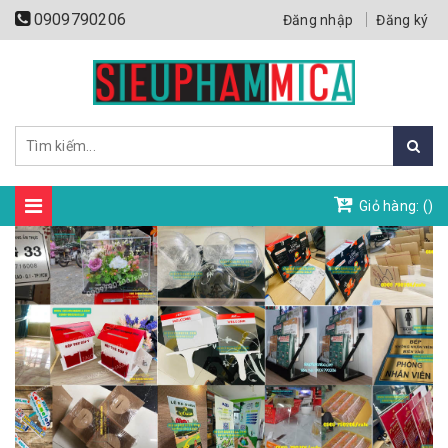
0909790206
Đăng nhập
Đăng ký
Giỏ hàng: (
)