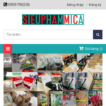
0909790206
Đăng nhập
Đăng ký
Giỏ hàng: (
)