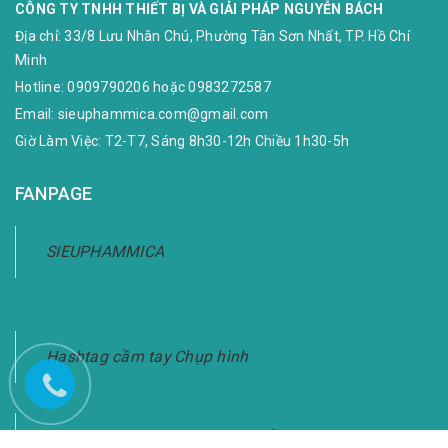
CÔNG TY TNHH THIẾT BỊ VÀ GIẢI PHÁP NGUYỄN BÁCH
Địa chỉ:
33/8 Lưu Nhân Chú, Phường Tân Sơn Nhất, TP. Hồ Chí
Minh
Hotline:
0909790206
hoặc
0983272587
Email:
sieuphammica.com@gmail.com
Giờ Làm Việc: T2-T7, Sáng 8h30-12h Chiều 1h30-5h
FANPAGE
SIEUPHAMMICA
Hashtag cầm tay Chụp hình
Bảng Hashtag Cầm Tay Chụp Ảnh-Giao Hàng