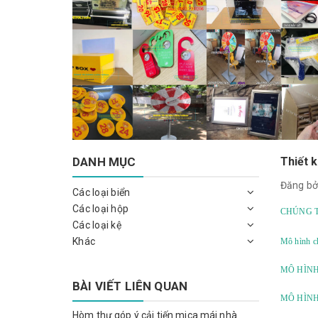
DANH MỤC
Thiết k
Đăng bở
Các loại biển
Các loại hộp
CHÚNG T
Các loại kệ
Khác
Mô hình ch
MÔ HÌNH
BÀI VIẾT LIÊN QUAN
MÔ HÌNH
Hòm thư góp ý cải tiến mica mái nhà