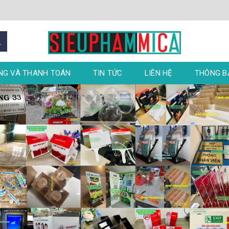
NG VÀ THANH TOÁN
TIN TỨC
LIÊN HỆ
THÔNG 