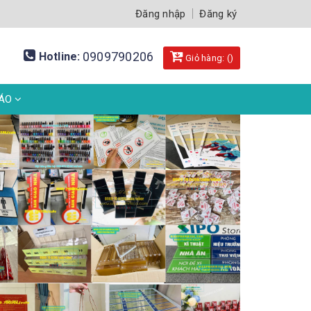
Đăng nhập
Đăng ký
0909790206
Hotline:
Giỏ hàng: (
)
BÁO