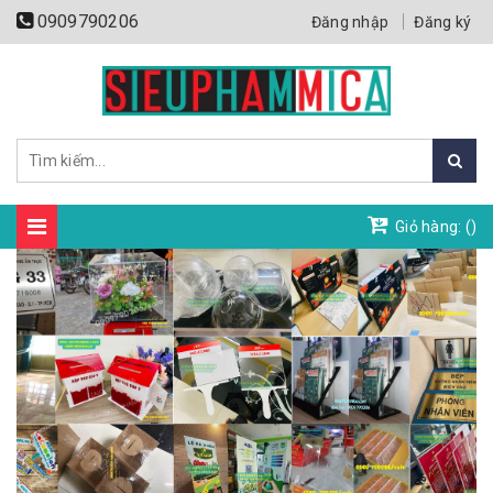
0909790206
Đăng nhập
Đăng ký
Giỏ hàng: (
)