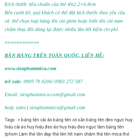
Kích thước tiêu chuẩn của thẻ tên2.2×6.8cm
Bên cạnh đó, quý khách có thể đặt kích thước theo yêu cầu
và thể chọn loại bảng tên cài ghim hoặc biển tên cài nam
châm thay đổi dùng lại được nhiều lần tiết kiệm chi phí.
============
BÁN HÀNG TRÊN TOÀN QUỐC, LIÊN HỆ:
www.sieuphammica.com
tel/ zalo
: 0909 79 0206/ 0983 272 587
Email:
sieuphammica.com@gmail.com
hoặc
sales1.sieuphammica@gmail.com
Tags :
>
bảng tên cài áo
bảng tên có sẵn
bảng tên đeo ngực
huy
hiệu cài áo
huy hiệu đeo áo
huy hiệu đeo ngực
làm bảng tên
tphcm
Làm thẻ tên đẹp
thẻ tên hít nam châm
thẻ tên mica
thẻ