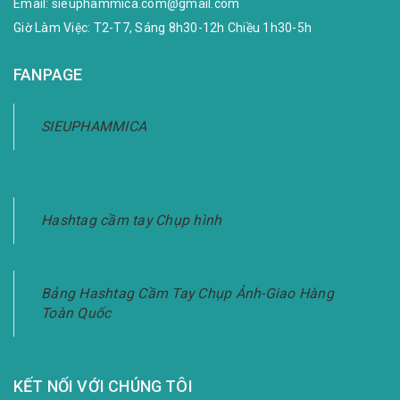
Email:
sieuphammica.com@gmail.com
Giờ Làm Việc: T2-T7, Sáng 8h30-12h Chiều 1h30-5h
FANPAGE
SIEUPHAMMICA
Hashtag cầm tay Chụp hình
Bảng Hashtag Cầm Tay Chụp Ảnh-Giao Hàng
Toàn Quốc
KẾT NỐI VỚI CHÚNG TÔI