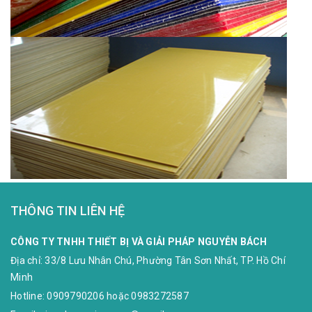
THÔNG TIN LIÊN HỆ
CÔNG TY TNHH THIẾT BỊ VÀ GIẢI PHÁP NGUYỄN BÁCH
Địa chỉ:
33/8 Lưu Nhân Chú, Phường Tân Sơn Nhất, TP. Hồ Chí
Minh
Hotline:
0909790206
hoặc
0983272587