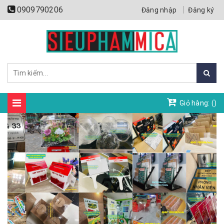
0909790206
Đăng nhập
Đăng ký
Giỏ hàng: (
)