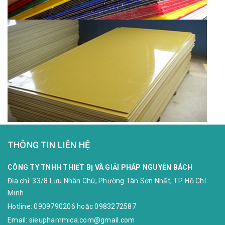
THÔNG TIN LIÊN HỆ
CÔNG TY TNHH THIẾT BỊ VÀ GIẢI PHÁP NGUYỄN BÁCH
Địa chỉ:
33/8 Lưu Nhân Chú, Phường Tân Sơn Nhất, TP. Hồ Chí
Minh
Hotline:
0909790206
hoặc
0983272587
Email:
sieuphammica.com@gmail.com