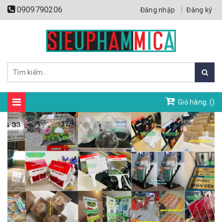
0909790206
Đăng nhập
Đăng ký
Giỏ hàng: (
)