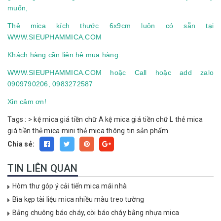
muốn,
Thẻ mica kích thước 6x9cm luôn có sẵn tại
WWW.SIEUPHAMMICA.COM
Khách hàng cần liên hệ mua hàng:
WWW.SIEUPHAMMICA.COM
hoặc Call hoặc add zalo
0909790206, 0983272587
Xin cảm ơn!
Tags :
>
kệ mica giá tiền chữ A
kệ mica giá tiền chữ L
thẻ mica
giá tiền
thẻ mica mini
thẻ mica thông tin sản phẩm
Chia sẻ:
TIN LIÊN QUAN
Hòm thư góp ý cải tiến mica mái nhà
Bìa kẹp tài liệu mica nhiều màu treo tường
Bảng chuông báo cháy, còi báo cháy bằng nhựa mica