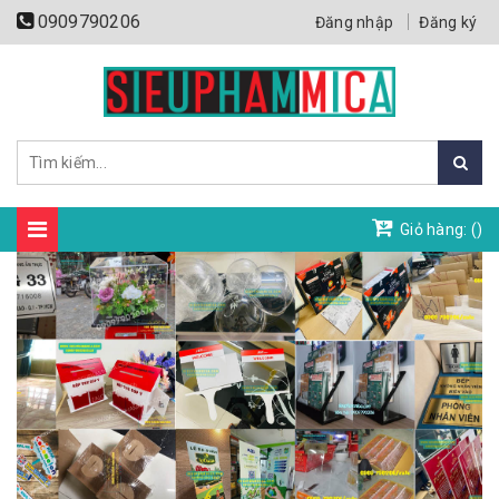
0909790206
Đăng nhập
Đăng ký
Giỏ hàng: (
)