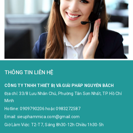
THÔNG TIN LIÊN HỆ
CÔNG TY TNHH THIẾT BỊ VÀ GIẢI PHÁP NGUYỄN BÁCH
Địa chỉ:
33/8 Lưu Nhân Chú, Phường Tân Sơn Nhất, TP. Hồ Chí
Minh
Hotline:
0909790206
hoặc
0983272587
Email:
sieuphammica.com@gmail.com
Giờ Làm Việc: T2-T7, Sáng 8h30-12h Chiều 1h30-5h