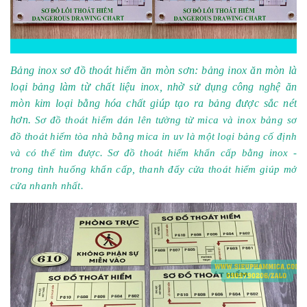
Bảng inox sơ đồ thoát hiểm ăn mòn sơn: bảng inox ăn mòn là
loại bảng làm từ chất liệu inox, nhờ sử dụng công nghệ ăn
mòn kim loại bằng hóa chất giúp tạo ra bảng được sắc nét
hơn.
Sơ đồ thoát hiểm dán lên tường từ mica và inox bảng sơ
đồ thoát hiểm tòa nhà bằng mica in uv là một loại bảng cố định
và có thể tìm được. Sơ đồ thoát hiểm khẩn cấp bằng inox -
trong tình huống khẩn cấp, thanh đẩy cửa thoát hiểm giúp mở
cửa nhanh nhất.