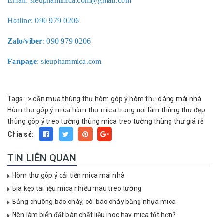
Email:
sieuphammica.com@gmail.com
Hotline:
090 979 0206
Zalo
/
viber
: 090 979 0206
Fanpage
: sieuphammica.com
Tags :
>
cần mua thùng thư
hòm góp ý
hòm thư dáng mái nhà
Hòm thư góp ý mica
hòm thư mica trong
nơi làm thùng thư đẹp
thùng góp ý treo tường
thùng mica treo tường
thùng thư giá rẻ
Chia sẻ:
TIN LIÊN QUAN
Hòm thư góp ý cải tiến mica mái nhà
Bìa kẹp tài liệu mica nhiều màu treo tường
Bảng chuông báo cháy, còi báo cháy bằng nhựa mica
Nên làm biển đặt bàn chất liệu inoc hay mica tốt hơn?