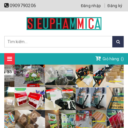
0909790206
Đăng nhập
Đăng ký
Giỏ hàng: (
)