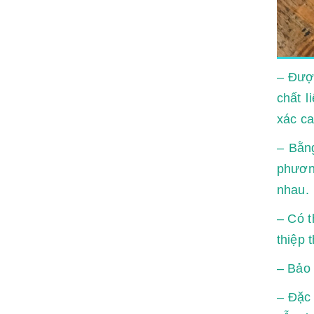
– Được
chất l
xác ca
– Bằng
phương
nhau.
– Có t
thiệp t
– Bảo 
– Đặc 