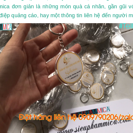
mica đơn giản là những món quà cá nhân, gần gũi vớ
điệp quảng cáo, hay một thông tin liên hệ đến người 