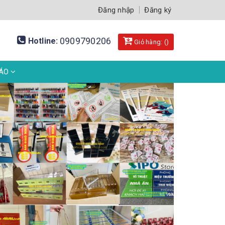
Đăng nhập
Đăng ký
0909790206
Hotline:
Giỏ hàng: (
)
BÁO