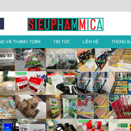
NG VÀ THANH TOÁN
TIN TỨC
LIÊN HỆ
THÔNG 