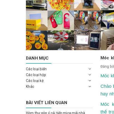
DANH MỤC
Móc kh
Đăng bở
Các loại biển
Các loại hộp
Móc k
Các loại kệ
Chào b
Khác
hay n
BÀI VIẾT LIÊN QUAN
Móc k
thể t
Hòm thư góp ý cải tiến mica mái nhà