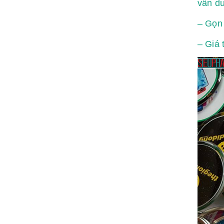
vẫn du
– Gọn 
– Giá 