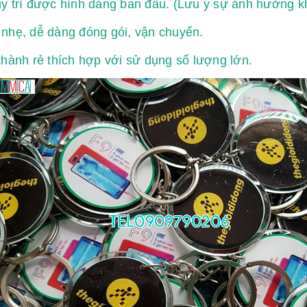
y trì được hình dáng ban đầu. (Lưu ý sự ảnh hưởng kh
nhẹ, dễ dàng đóng gói, vận chuyển.
thành rẻ thích hợp với sử dụng số lượng lớn.