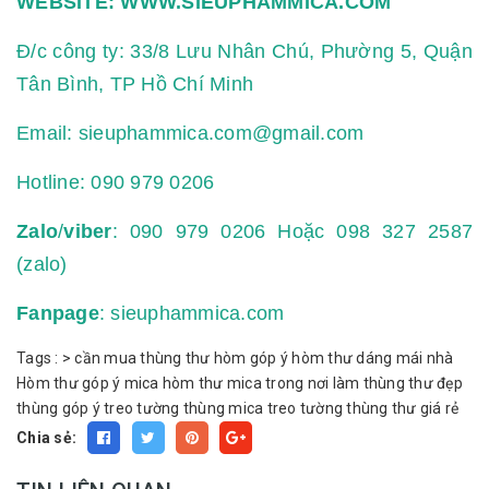
WEBSITE:
WWW.SIEUPHAMMICA.COM
Đ/c công ty: 33/8 Lưu Nhân Chú, Phường 5, Quận
Tân Bình, TP Hồ Chí Minh
Email:
sieuphammica.com@gmail.com
Hotline:
090 979 0206
Zalo
/
viber
: 090 979 0206 Hoặc 098 327 2587
(zalo)
Fanpage
: sieuphammica.com
Tags :
>
cần mua thùng thư
hòm góp ý
hòm thư dáng mái nhà
Hòm thư góp ý mica
hòm thư mica trong
nơi làm thùng thư đẹp
thùng góp ý treo tường
thùng mica treo tường
thùng thư giá rẻ
Chia sẻ: