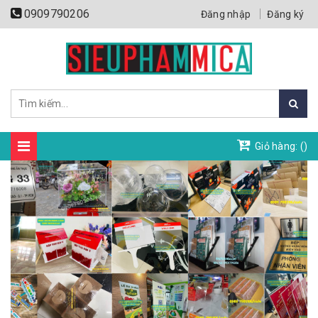
0909790206
Đăng nhập
Đăng ký
Giỏ hàng: (
)