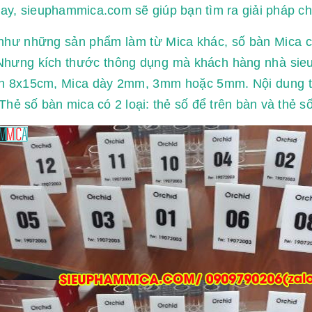
y, sieuphammica.com sẽ giúp bạn tìm ra giải pháp c
như những sản phẩm làm từ Mica khác, số bàn Mica c
Nhưng kích thước thông dụng mà khách hàng nhà sie
n 8x15cm, Mica dày 2mm, 3mm hoặc 5mm. Nội dung thì 
Thẻ số bàn mica có 2 loại: thẻ số để trên bàn và thẻ s