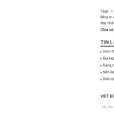
Tags :
>
Mica in 
đẹp nhấ
Chia sẻ
TIN 
Hòm th
Bìa kẹ
Bảng c
Nên là
Biển c
VIẾT B