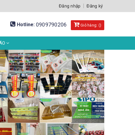
Đăng nhập
Đăng ký
0909790206
Hotline:
Giỏ hàng: (
)
BÁO