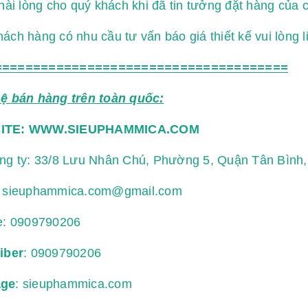
 hài lòng cho quý khách khi đã tin tưởng đặt hàng của c
ách hàng có nhu cầu tư vấn báo giá thiết kế vui lòng l
======================================
hệ bán hàng trên toàn quốc:
ITE:
WWW.SIEUPHAMMICA.COM
ông ty: 33/8 Lưu Nhân Chú, Phường 5, Quận Tân Bình
:
sieuphammica.com@gmail.com
e:
0909790206
iber
: 0909790206
age
: sieuphammica.com