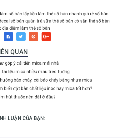
làm số bàn lấy liền
làm thẻ số bàn nhanh giá rẻ
số bàn
decal
số bàn quán trà sữa
thẻ số bàn có sẵn
thẻ số bàn
t
địa điểm làm thẻ số bàn
:
LIÊN QUAN
ư góp ý cải tiến mica mái nhà
p tài liệu mica nhiều màu treo tường
huông báo cháy, còi báo cháy bằng nhựa mica
m biển đặt bàn chất liệu inoc hay mica tốt hơn?
ấm hút thuốc nên đặt ở đâu?
ÌNH LUẬN CỦA BẠN: