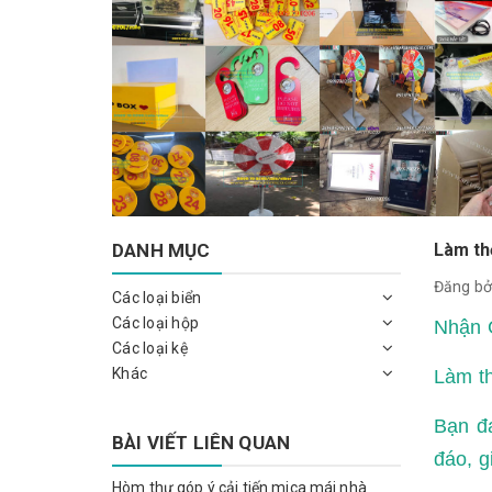
DANH MỤC
Làm th
Đăng bở
Các loại biển
Các loại hộp
Nhận 
Các loại kệ
Khác
Làm th
Bạn đa
BÀI VIẾT LIÊN QUAN
đáo, g
Hòm thư góp ý cải tiến mica mái nhà