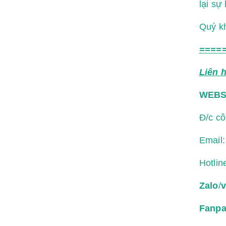
lại sự
Quý kh
====
Liên 
WEBS
Đ/c c
Email
Hotlin
Zalo
/
v
Fanp