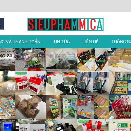
NG VÀ THANH TOÁN
TIN TỨC
LIÊN HỆ
THÔNG 