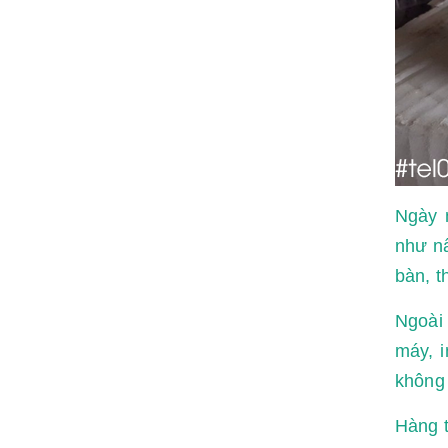
Ngày 
như nấ
bàn, t
Ngoài 
máy, 
không 
Hàng 