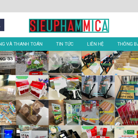
NG VÀ THANH TOÁN
TIN TỨC
LIÊN HỆ
THÔNG 