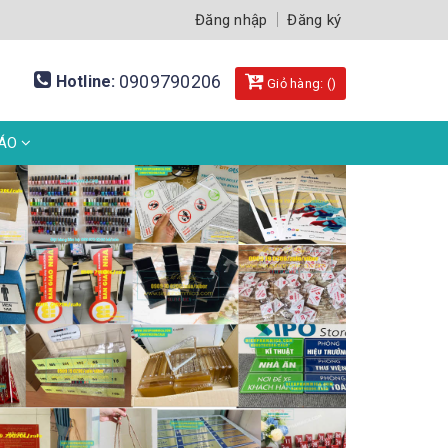
Đăng nhập
Đăng ký
0909790206
Hotline:
Giỏ hàng: (
)
BÁO