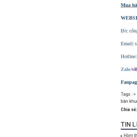
Mua hàn
WEBS
Đ/c côn
Email:
Hotline
Zalo
/
vi
Fanpag
Tags :
>
bàn
khu
Chia sẻ
TIN 
Hòm th