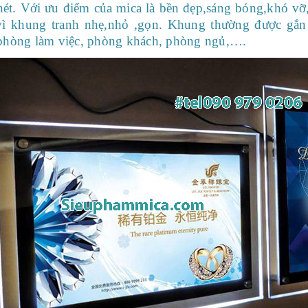
 nét. Với ưu điểm của mica là bền đẹp,sáng bóng,khó vỡ
vì khung tranh nhẹ,nhỏ ,gọn. Khung thường được gắn 
phòng làm việc, phòng khách, phòng ngủ,….