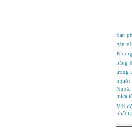
Sản ph
gắn và
Khun
năng t
trong 
người 
Ngoài 
mica t
Với độ
nhất t
=====