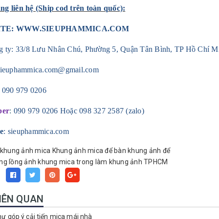
g liên hệ (Ship cod trên toàn quốc):
ITE:
WWW.SIEUPHAMMICA.COM
g ty: 33/8 Lưu Nhân Chú, Phường 5, Quận Tân Bình, TP Hồ Chí M
sieuphammica.com@gmail.com
:
090 979 0206
ber
:
090 979 0206 Hoặc 098 327 2587 (zalo)
e
: sieuphammica.com
khung ảnh mica
Khung ảnh mica để bàn
khung ảnh để
ng lồng ảnh
khung mica trong
làm khung ảnh TPHCM
:
LIÊN QUAN
ư góp ý cải tiến mica mái nhà