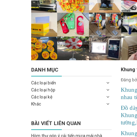
DANH MỤC
Khung 
Đăng bở
Các loại biển
Khung
Các loại hộp
nhau t
Các loại kệ
Khác
Đồ dà
Khung
tường,
BÀI VIẾT LIÊN QUAN
Khung 
Hòm thư góp ý cải tiến mica mái nhà