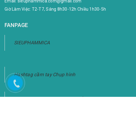
Email:
sieuphammica.com@gmail.com
Giờ Làm Việc: T2-T7, Sáng 8h30-12h Chiều 1h30-5h
FANPAGE
SIEUPHAMMICA
Hashtag cầm tay Chụp hình
Bảng Hashtag Cầm Tay Chụp Ảnh-Giao Hàng
Toàn Quốc
KẾT NỐI VỚI CHÚNG TÔI