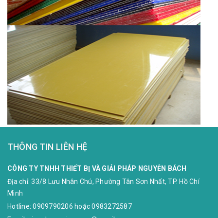
THÔNG TIN LIÊN HỆ
CÔNG TY TNHH THIẾT BỊ VÀ GIẢI PHÁP NGUYỄN BÁCH
Địa chỉ:
33/8 Lưu Nhân Chú, Phường Tân Sơn Nhất, TP. Hồ Chí
Minh
Hotline:
0909790206
hoặc
0983272587