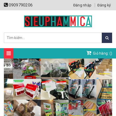
0909790206
Đăng nhập
Đăng ký
Giỏ hàng: (
)