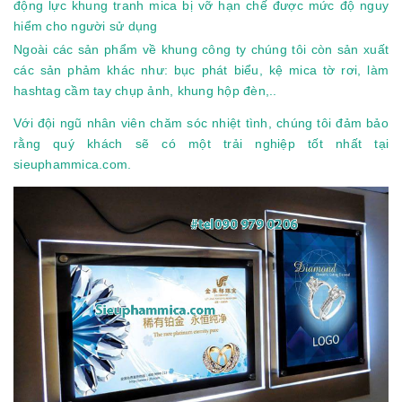
động lực khung tranh mica bị vỡ hạn chế được mức độ nguy
hiểm cho người sử dụng
Ngoài các sản phẩm về khung công ty chúng tôi còn sản xuất
các sản phảm khác như: bục phát biểu, kệ mica tờ rơi, làm
hashtag cầm tay chụp ảnh, khung hộp đèn,..
Với đội ngũ nhân viên chăm sóc nhiệt tình, chúng tôi đảm bảo
rằng quý khách sẽ có một trải nghiệp tốt nhất tại
sieuphammica.com.