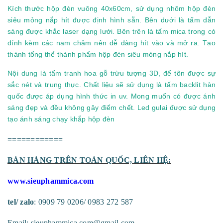
Kích thước hộp đèn vuông 40x60cm, sử dụng nhôm hộp đèn
siêu mỏng nắp hít được định hình sẵn. Bên dưới là tấm dẫn
sáng được khắc laser dạng lưới. Bên trên là tấm mica trong có
đính kèm các nam châm nên dễ dàng hít vào và mở ra. Tạo
thành tổng thể thành phẩm
hộp đèn siêu mỏng nắp hít
.
Nội dung là tấm tranh hoa gỗ trừu tượng 3D, để tôn được sự
sắc nét và trung thực. Chất liệu sẽ sử dụng là tấm backlit hàn
quốc được áp dụng hình thức
in uv
. Mong muốn có được ánh
sáng đẹp và đều không gây điểm chết.
Led gulai
được sử dụng
tạo ánh sáng chạy khắp hộp đèn
============
BÁN HÀNG TRÊN TOÀN QUỐC, LIÊN HỆ:
www.sieuphammica.com
tel/ zalo
: 0909 79 0206/ 0983 272 587
Email:
sieuphammica.com@gmail.com