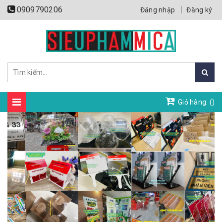
0909790206
Đăng nhập
Đăng ký
Giỏ hàng: (
)