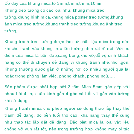
Đồ dày của khung mica:từ 3mm,5mm,8mm,10mm
Khung treo tường có các loại như: khung mica treo
tường,khung hình mica,khung mica poster treo tường,khung
ảnh mica treo tường,khung tranh treo tường,khung ảnh treo
tường,…
Khung tranh treo tường được làm từ chất liệu mica trong nên
khi cho tranh vào khung treo lên tường nhìn rất rõ nét. Với ưu
điểm của mica là bền đẹp,sáng bóng,khó vỡ,dễ vệ sinh khách
hàng có thể di chuyển dễ dàng vì khung tranh nhẹ,nhỏ ,gọn.
Khung thường được gắn ở những nơi có nhiều người qua lại
hoặc trong phòng làm việc, phòng khách, phòng ngủ,….
Sản phẩm được phối hợp bởi 2 tấm Mica 5mm gắn gép với
nhau bởi 4 trụ chân kính gắn 4 góc và bắt vít gắn vào tường
khi sử dụng.
Khung
tranh mica
cho phép người sử dụng tháo lắp thay thế
tranh dễ dàng, độ bền tuổi thọ cao, khả năng thay thế cũng
như thao tác lắp đặt dễ dàng. Đặc biệt mica là loại vật liệu
chống vỡ vụn rất tốt, nên trong trường hợp không may bị tác