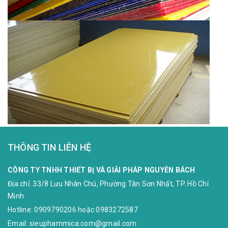
THÔNG TIN LIÊN HỆ
CÔNG TY TNHH THIẾT BỊ VÀ GIẢI PHÁP NGUYỄN BÁCH
Địa chỉ:
33/8 Lưu Nhân Chú, Phường Tân Sơn Nhất, TP. Hồ Chí
Minh
Hotline:
0909790206
hoặc
0983272587
Email:
sieuphammica.com@gmail.com