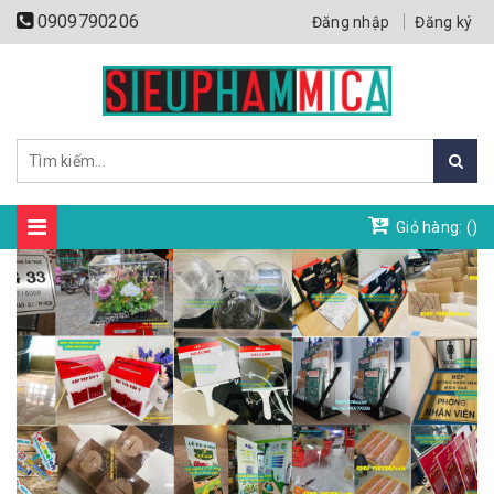
0909790206
Đăng nhập
Đăng ký
Giỏ hàng: (
)