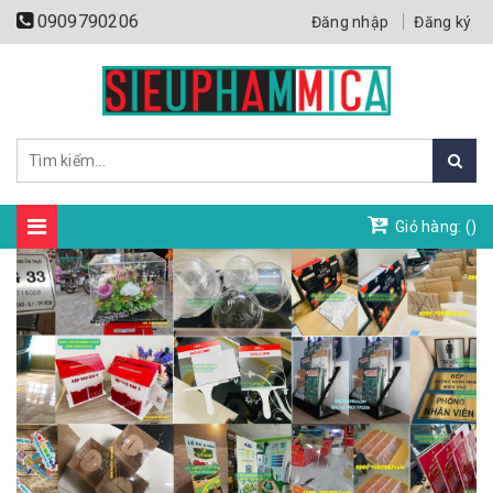
0909790206
Đăng nhập
Đăng ký
Giỏ hàng: (
)