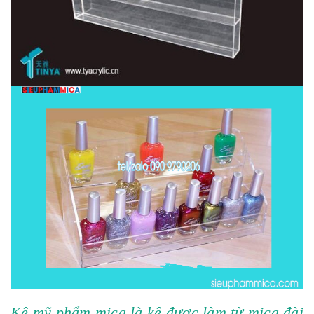
Kệ mỹ phẩm mica là kệ được làm từ mica đài