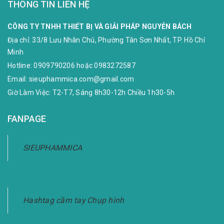
THÔNG TIN LIÊN HỆ
CÔNG TY TNHH THIẾT BỊ VÀ GIẢI PHÁP NGUYỄN BÁCH
Địa chỉ:
33/8 Lưu Nhân Chú, Phường Tân Sơn Nhất, TP. Hồ Chí
Minh
Hotline:
0909790206
hoặc
0983272587
Email:
sieuphammica.com@gmail.com
Giờ Làm Việc: T2-T7, Sáng 8h30-12h Chiều 1h30-5h
FANPAGE
SIEUPHAMMICA
Hashtag cầm tay Chụp hình