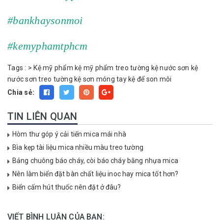
#bankhaysonmoi
#kemyphamtphcm
Tags :
>
Kệ mỹ phẩm
kệ mỹ phẩm treo tường
kệ nước sơn
kệ
nước sơn treo tường
kệ sơn móng tay
kệ để son môi
Chia sẻ:
TIN LIÊN QUAN
Hòm thư góp ý cải tiến mica mái nhà
Bìa kẹp tài liệu mica nhiều màu treo tường
Bảng chuông báo cháy, còi báo cháy bằng nhựa mica
Nên làm biển đặt bàn chất liệu inoc hay mica tốt hơn?
Biển cấm hút thuốc nên đặt ở đâu?
VIẾT BÌNH LUẬN CỦA BẠN: