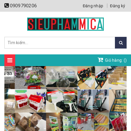
0909790206
Đăng nhập
Đăng ký
Giỏ hàng: (
)