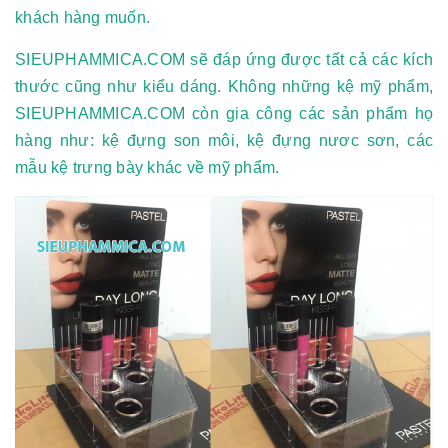
khách hàng muốn.
SIEUPHAMMICA.COM sẽ đáp ứng được tất cả các kích
thước cũng như kiểu dáng. Không những kệ mỹ phẩm,
SIEUPHAMMICA.COM còn gia công các sản phẩm họ
hàng như: kệ đựng son môi, kệ đựng nươc sơn, các
mẫu kệ trưng bày khác về mỹ phẩm.