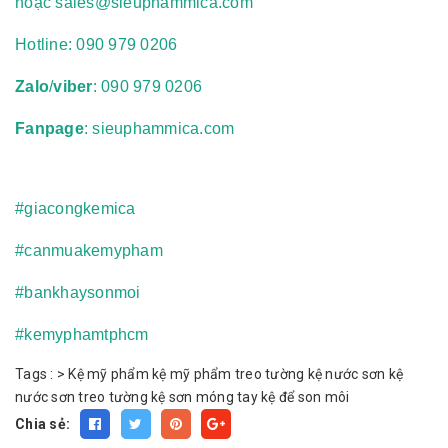
hoặc
sales@sieuphammica.com
Hotline:
090 979 0206
Zalo
/
viber
: 090 979 0206
Fanpage
: sieuphammica.com
#giacongkemica
#canmuakemypham
#bankhaysonmoi
#kemyphamtphcm
Tags :
>
Kệ mỹ phẩm
kệ mỹ phẩm treo tường
kệ nước sơn
kệ
nước sơn treo tường
kệ sơn móng tay
kệ để son môi
Chia sẻ: