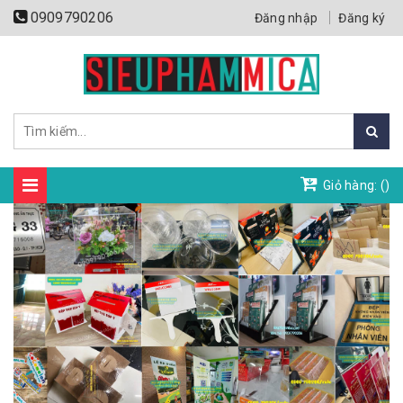
0909790206
Đăng nhập
Đăng ký
Giỏ hàng: (
)