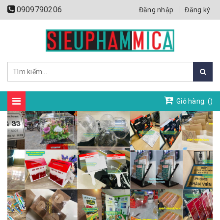
0909790206
Đăng nhập
Đăng ký
Giỏ hàng: (
)