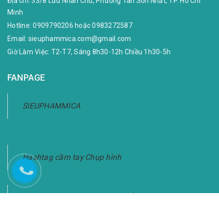
Địa chỉ:
33/8 Lưu Nhân Chú, Phường Tân Sơn Nhất, TP. Hồ Chí
Minh
Hotline:
0909790206
hoặc
0983272587
Email:
sieuphammica.com@gmail.com
Giờ Làm Việc: T2-T7, Sáng 8h30-12h Chiều 1h30-5h
FANPAGE
SIEUPHAMMICA
Hashtag cầm tay Chụp hình
Bảng Hashtag Cầm Tay Chụp Ảnh-Giao Hàng
Toàn Quốc