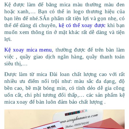
Kệ được làm đế băng mica màu thường màu đen
hoặc xanh,… Bạn có thể in logo thương hiệu của
bạn lên đế nhé.SẢn phẩm rất tiện lợi và gọn nhẹ, có
thể dể dàng di chuyên,
kệ có thể xoay được
khi bạn
muốn xem thông tin ở mặt khác rất dễ dàng và tiện
lợi.
Kệ xoay mica menu
, thường được để trên bàn làm
việc , quầy giao dịch ngân hàng, quầy thanh toán
siêu thị,…
Được làm từ mica Đài loan chất lượng cao với rất
nhiều ưu điểm nổi trội như: màu sắc đa dạng, độ
bền cao, bề mặt bóng min, có tính dẻo dễ gia công
uốn cắt, chi phí tương đối thấp,… các sản phẩm kệ
mica xoay để bàn luôn đảm bảo chất lượng .