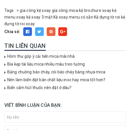
Tags :
>
gia công kệ xoay
gia công mica
kệ brochure xoay
kệ
menu xoay
kệ xoay 3 mặt
Kệ xoay menu có sẵn
Kệ đựng tờ rơi
kệ
đựng tờ roi xoay
Chia sẻ:
TIN LIÊN QUAN
Hòm thư góp ý cải tiến mica mái nhà
Bìa kẹp tài liệu mica nhiều màu treo tường
Bảng chuông báo cháy, còi báo cháy bằng nhựa mica
Nên làm biển đặt bàn chất liệu inoc hay mica tốt hơn?
Biển cấm hút thuốc nên đặt ở đâu?
VIẾT BÌNH LUẬN CỦA BẠN: