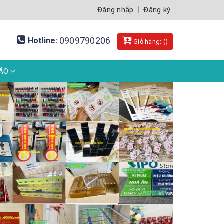
Đăng nhập
Đăng ký
0909790206
Hotline:
Giỏ hàng: (
)
BÁO