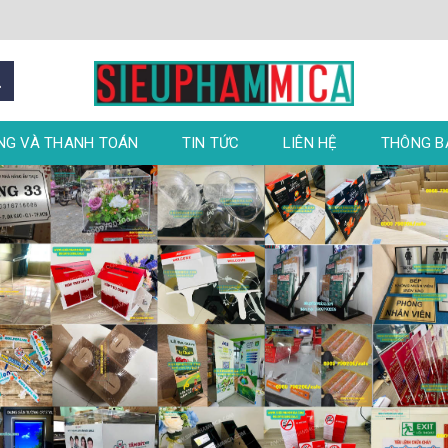
NG VÀ THANH TOÁN
TIN TỨC
LIÊN HỆ
THÔNG 