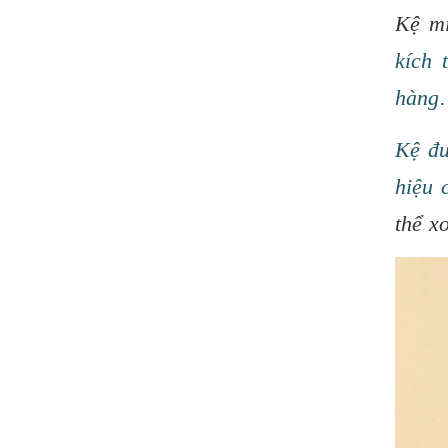
Kệ m
kích 
hàng.
Kệ đư
hiệu 
thể x