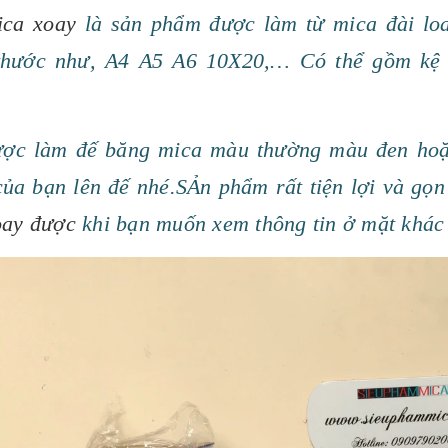
ica xoay
là sản phẩm được làm từ mica đài loa
thước như, A4 A5 A6 10X20,… Có thể gồm kệ 
ợc làm đế băng mica màu thường màu đen hoặ
của bạn lên đế nhé.SẢn phẩm rất tiện lợi và gọn
oay được
khi bạn muốn xem thông tin ở mặt khác r