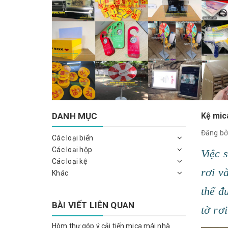
DANH MỤC
Kệ mic
Đăng bở
Các loại biển
Các loại hộp
Việc 
Các loại kệ
rơi v
Khác
thể đ
BÀI VIẾT LIÊN QUAN
tờ rơi
Hòm thư góp ý cải tiến mica mái nhà