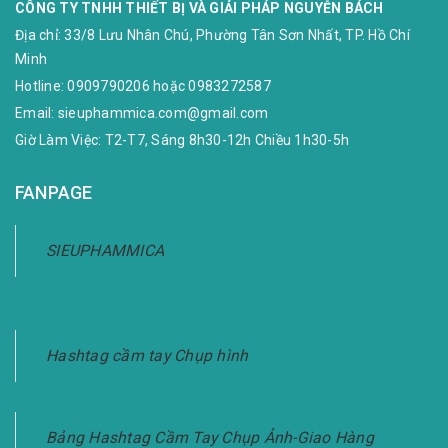
CÔNG TY TNHH THIẾT BỊ VÀ GIẢI PHÁP NGUYỄN BÁCH
Địa chỉ:
33/8 Lưu Nhân Chú, Phường Tân Sơn Nhất, TP. Hồ Chí
Minh
Hotline:
0909790206
hoặc
0983272587
Email:
sieuphammica.com@gmail.com
Giờ Làm Việc: T2-T7, Sáng 8h30-12h Chiều 1h30-5h
FANPAGE
SIEUPHAMMICA
Hashtag cầm tay Chụp hình
Bảng Hashtag Cầm Tay Chụp Ảnh-Giao Hàng