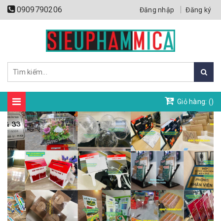
0909790206
Đăng nhập
Đăng ký
Giỏ hàng: (
)