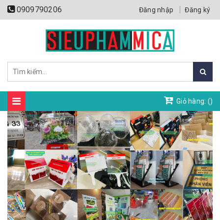
0909790206
Đăng nhập
Đăng ký
Giỏ hàng: (
)