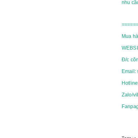
nhu cầu
=====
Mua hàn
WEBSI
Đ/c cô
Email:
Hotlin
Zalo/v
Fanpag