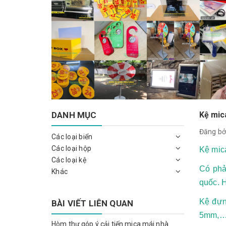
DANH MỤC
Kệ mic
Đăng bở
Các loại biển
Các loại hộp
Kệ mica
Các loại kệ
Có phả
Khác
quốc. H
Kệ đựn
BÀI VIẾT LIÊN QUAN
5mm,… 
Hòm thư góp ý cải tiến mica mái nhà