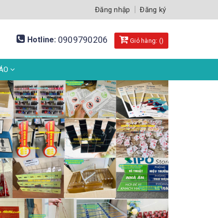
Đăng nhập
Đăng ký
0909790206
Hotline:
Giỏ hàng: (
)
BÁO