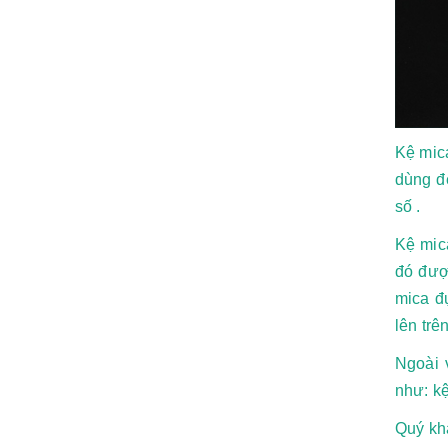
Kệ mica
dùng để
số .
Kệ mic
đó đượ
mica đ
lên trê
Ngoài 
như: k
Quý khá