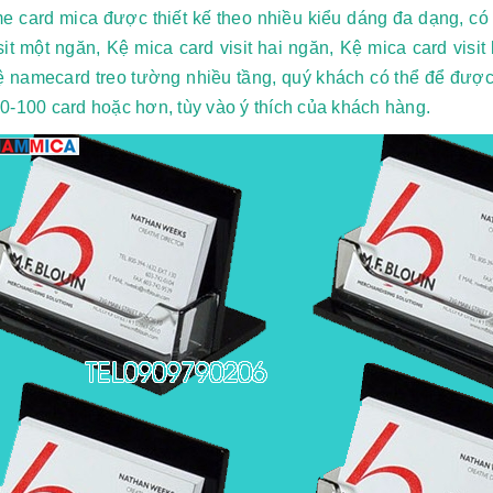
 card mica được thiết kế theo nhiều kiểu dáng đa dạng, có 
sit một ngăn, Kệ mica card visit hai ngăn, Kệ mica card vis
ệ namecard treo tường nhiều tầng, quý khách có thể để được 
0-100 card hoặc hơn, tùy vào ý thích của khách hàng.