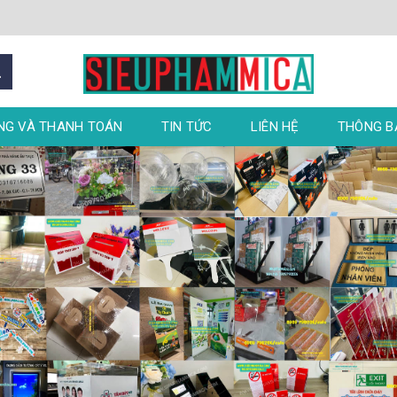
NG VÀ THANH TOÁN
TIN TỨC
LIÊN HỆ
THÔNG 