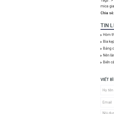
Tags :
>
mica gi
Chia sẻ
TIN 
Hòm th
Bìa kẹ
Bảng c
Nên là
Biển c
VIẾT B