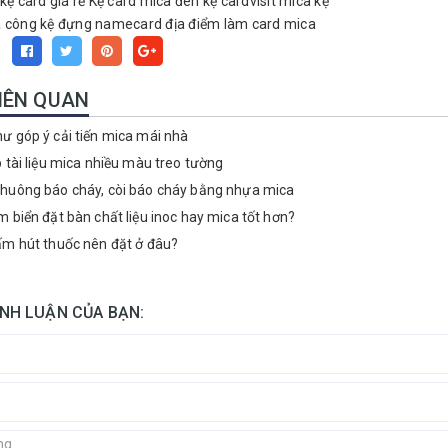
kệ card giá rẻ
Kệ card mica đen
kệ cardvisit mica
kệ
a công
kệ đựng namecard
địa điểm làm card mica
:
LIÊN QUAN
ư góp ý cải tiến mica mái nhà
p tài liệu mica nhiều màu treo tường
huông báo cháy, còi báo cháy bằng nhựa mica
m biển đặt bàn chất liệu inoc hay mica tốt hơn?
ấm hút thuốc nên đặt ở đâu?
ÌNH LUẬN CỦA BẠN: