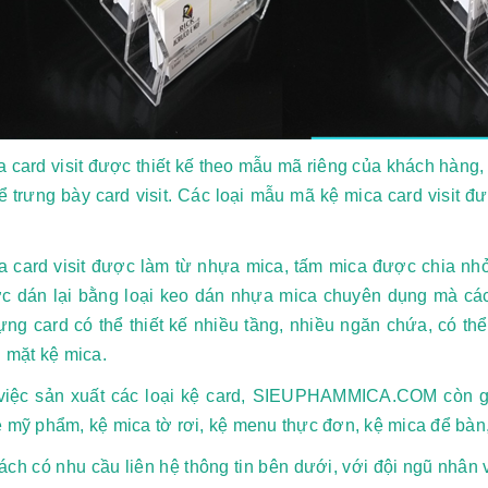
 card visit được thiết kế theo mẫu mã riêng của khách hàng,
 trưng bày card visit. Các loại mẫu mã kệ mica card visit đư
a card visit được làm từ nhựa mica, tấm mica được chia nhỏ
c dán lại bằng loại keo dán nhựa mica chuyên dụng mà các 
ựng card có thể thiết kế nhiều tầng, nhiều ngăn chứa, có th
n mặt kệ mica.
việc sản xuất các loại kệ card, SIEUPHAMMICA.COM còn g
ệ mỹ phẩm, kệ mica tờ rơi, kệ menu thực đơn, kệ mica để bàn
ch có nhu cầu liên hệ thông tin bên dưới, với đội ngũ nhân vi