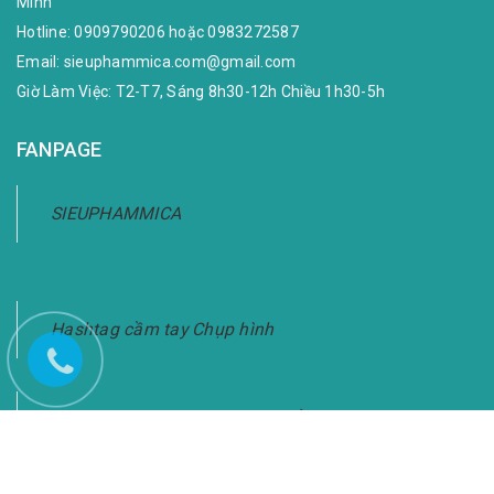
Minh
Hotline:
0909790206
hoặc
0983272587
Email:
sieuphammica.com@gmail.com
Giờ Làm Việc: T2-T7, Sáng 8h30-12h Chiều 1h30-5h
FANPAGE
SIEUPHAMMICA
Hashtag cầm tay Chụp hình
Bảng Hashtag Cầm Tay Chụp Ảnh-Giao Hàng
Toàn Quốc