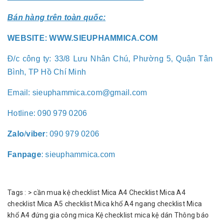
Bán hàng trên toàn quốc:
WEBSITE:
WWW.SIEUPHAMMICA.COM
Đ/c công ty: 33/8 Lưu Nhân Chú, Phường 5, Quận Tân
Bình, TP Hồ Chí Minh
Email:
sieuphammica.com@gmail.com
Hotline:
090 979 0206
Zalo
/
viber
: 090 979 0206
Fanpage
: sieuphammica.com
Tags :
>
cần mua kệ checklist Mica A4
Checklist Mica A4
checklist Mica A5
checklist Mica khổ A4 ngang
checklist Mica
khổ A4 đứng
gia công mica
Kệ checklist mica
kệ dán Thông báo