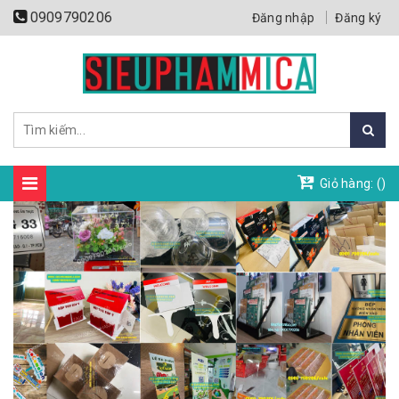
0909790206
Đăng nhập
Đăng ký
Giỏ hàng: (
)