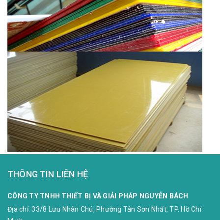
THÔNG TIN LIÊN HỆ
CÔNG TY TNHH THIẾT BỊ VÀ GIẢI PHÁP NGUYỄN BÁCH
Địa chỉ:
33/8 Lưu Nhân Chú, Phường Tân Sơn Nhất, TP. Hồ Chí