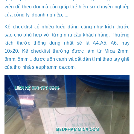
viên dễ theo dõi mà còn giúp thể hiện sự chuyên nghiệp
của công ty, doanh nghiệp,....
Kệ checklist có nhiều kiểu dáng cũng như kích thước
sao cho phù hợp với từng nhu cầu khách hàng. Thường
kích thước thông dụng nhất sẽ là A4,A5, A6, hay
10x20. Kệ checklist thường được làm từ Mica 2mm,
3mm, 5mm... được uốn cạnh và cắt dán tỉ mỉ theo tay ghề
của thợ nhà sieuphammica.com.