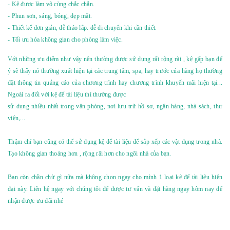
- Kệ được làm vô cùng chắc chắn.
- Phun sơn, sáng, bóng, đẹp mắt.
- Thiết kế đơn giản, dễ tháo lắp. dễ di chuyển khi cần thiết.
- Tối ưu hóa không gian cho phòng làm việc.
Với những ưu điểm như vậy nên thường được sử dụng rất rộng rãi , kệ gấp bạn để
ý sẽ thấy nó thường xuất hiện tại các trung tâm, spa, hay trước của hàng họ thường
đặt thông tin quảng cáo của chương trình hay chương trình khuyến mãi hiện tại...
Ngoài ra đối với kệ để tài liệu thì thường được
sử dụng nhiều nhất trong văn phòng, nơi lưu trữ hồ sơ, ngân hàng, nhà sách, thư
viện,...
Thậm chí bạn cũng có thể sử dụng
kệ để tài liệu
để sắp xếp các vật dụng trong nhà.
Tạo không gian thoáng hơn , rộng rãi hơn cho ngôi nhà của bạn.
Bạn còn chần chừ gì nữa mà không chọn ngay cho mình 1 loại kệ để tài liệu hiện
đại này. Liên hệ ngay với chúng tôi để được tư vấn và đặt hàng ngay hôm nay để
nhận được ưu đãi nhé