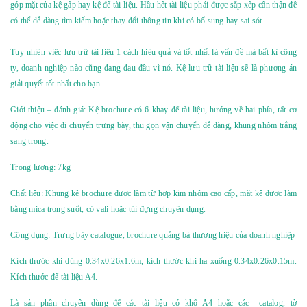
góp mặt của kệ gấp hay kệ để tài liệu. Hầu hết tài liệu phải được sắp xếp cẩn thận đê
có thể dễ dàng tìm kiếm hoặc thay đổi thông tin khi có bổ sung hay sai sót.
Tuy nhiên việc lưu trữ tài liệu 1 cách hiệu quả và tốt nhất là vấn đề mà bất kì công
ty, doanh nghiệp nào cũng đang đau đầu vì nó. Kệ lưu trữ tài liệu sẽ là phương án
giải quyết tốt nhất cho bạn.
Giới thiệu – đánh giá: Kệ brochure có 6 khay để tài liệu, hướng về hai phía, rất cơ
động cho việc di chuyển trưng bày, thu gọn vận chuyển dễ dàng, khung nhôm trắng
sang trọng.
Trọng lượng: 7kg
Chất liệu: Khung kệ brochure được làm từ hợp kim nhôm cao cấp, mặt kệ được làm
bằng mica trong suốt, có vali hoặc túi đựng chuyên dụng.
Công dụng: Trưng bày catalogue, brochure quảng bá thương hiệu của doanh nghiệp
Kích thước khi dùng 0.34x0.26x1.6m, kích thước khi hạ xuống 0.34x0.26x0.15m.
Kích thước để tài liệu A4.
Là sản phần chuyên dùng để các tài liệu có khổ A4 hoặc các catalog, tờ