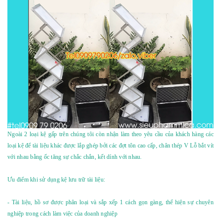
Ngoài 2 loại kệ gấp trên chúng tôi còn nhận làm theo yêu cầu của khách hàng các
loại kệ để tài liệu khác được lắp ghép bởi các đợt tôn cao cấp, chân thép V Lỗ bắt vít
với nhau bằng ốc tăng sự chắc chắn, kết dính với nhau.
Ưu điểm khi sử dụng kệ lưu trữ tài liệu:
- Tài liệu, hồ sơ được phân loại và sắp xếp 1 cách gọn gàng, thể hiện sự chuyên
nghiệp trong cách làm việc của doanh nghiệp