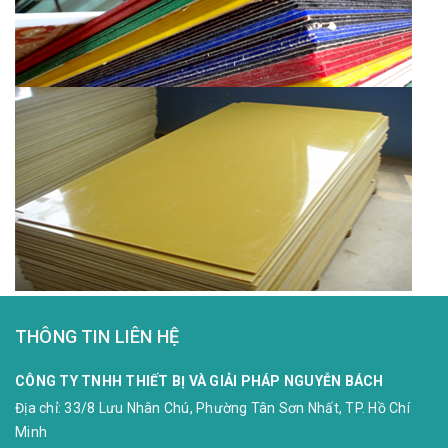
THÔNG TIN LIÊN HỆ
CÔNG TY TNHH THIẾT BỊ VÀ GIẢI PHÁP NGUYỄN BÁCH
Địa chỉ:
33/8 Lưu Nhân Chú, Phường Tân Sơn Nhất, TP. Hồ Chí
Minh