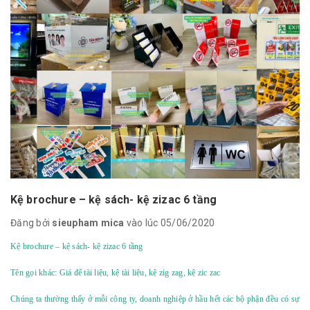
Kệ brochure – kệ sách- kệ zizac 6 tầng
Đăng bởi
sieupham mica
vào lúc 05/06/2020
Kệ brochure – kệ sách- kệ zizac 6 tầng
Tên gọi khác: Giá để tài liệu, kệ tài liệu, kệ zig zag, kệ zic zac
Chúng ta thường thấy ở mỗi công ty, doanh nghiệp ở hầu hết các bộ phận đều có sự