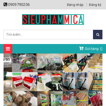
0909790206
Đăng nhập
Đăng ký
Giỏ hàng: (
)