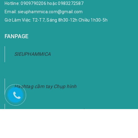
Hotline:
0909790206
hoặc
0983272587
Email:
sieuphammica.com@gmail.com
Giờ Làm Việc: T2-T7, Sáng 8h30-12h Chiều 1h30-5h
FANPAGE
SIEUPHAMMICA
Hashtag cầm tay Chụp hình
Bảng Hashtag Cầm Tay Chụp Ảnh-Giao Hàng
Toàn Quốc