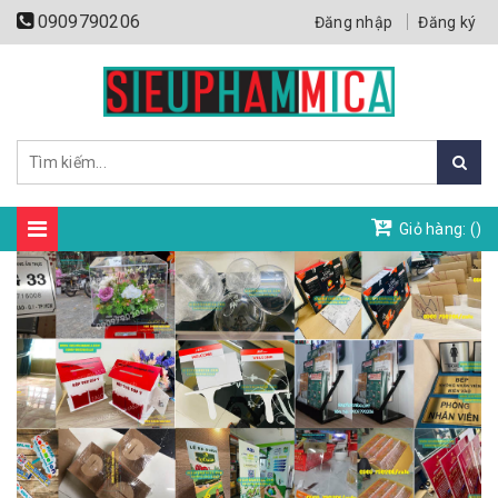
0909790206
Đăng nhập
Đăng ký
Giỏ hàng: (
)