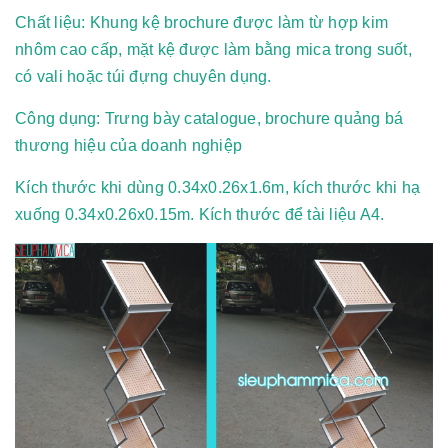
Chất liệu: Khung kệ brochure được làm từ hợp kim
nhôm cao cấp, mặt kệ được làm bằng mica trong suốt,
có vali hoặc túi đựng chuyên dụng.
Công dụng: Trưng bày catalogue, brochure quảng bá
thương hiệu của doanh nghiệp
Kích thước khi dùng 0.34x0.26x1.6m, kích thước khi hạ
xuống 0.34x0.26x0.15m. Kích thước để tài liệu A4.