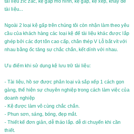
tài liệu zic zac
,
kệ gấp mô hình
,
kệ gấp
,
kệ xếp
,
khay để
tài liệu
...
Ngoài 2 loại kệ gấp trên chúng tôi còn nhận làm theo yêu
cầu của khách hàng các loại kệ để tài liệu khác được lắp
ghép bởi các đợt tôn cao cấp, chân thép V Lỗ bắt vít với
nhau bằng ốc tăng sự chắc chắn, kết dính với nhau.
Ưu điểm khi sử dụng kệ lưu trữ tài liệu:
- Tài liệu, hồ sơ được phân loại và sắp xếp 1 cách gọn
gàng, thể hiện sự chuyên nghiệp trong cách làm việc của
doanh nghiệp
- Kệ được làm vô cùng chắc chắn.
- Phun sơn, sáng, bóng, đẹp mắt.
- Thiết kế đơn giản, dễ tháo lắp. dễ di chuyển khi cần
thiết.