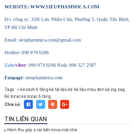
WEBSITE:
WWW.SIEUPHAMMICA.COM
Đ/c công ty: 33/8 Lưu Nhân Chú, Phường 5, Quận Tân Bình,
TP Hồ Chí Minh
Email:
sieuphammica.com@gmail.com
Hotline:
090 979 0206
Zalo
/
viber
:
090 979 0206 Hoặc 098 327 2587
Fanpage
: sieuphammica.com
Tags :
>
kệ sách 6 tầng
kệ tài liệu
kệ tài liệu màu đen
kệ zig zag
Kệ zizac
kệ zizac 6 tầng
Chia sẻ:
TIN LIÊN QUAN
Hòm thư góp ý cải tiến mica mái nhà