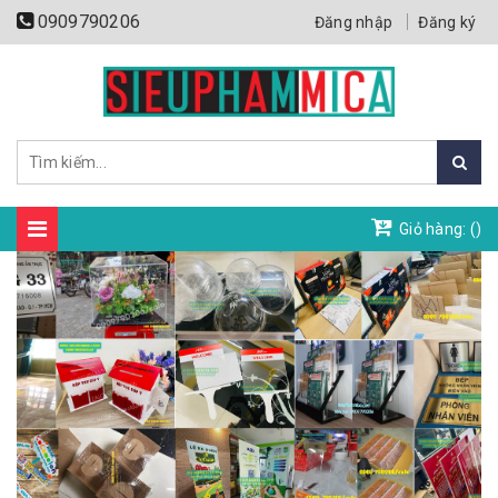
0909790206
Đăng nhập
Đăng ký
Giỏ hàng: (
)