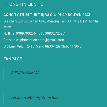
THÔNG TIN LIÊN HỆ
CÔNG TY TNHH THIẾT BỊ VÀ GIẢI PHÁP NGUYỄN BÁCH
Địa chỉ:
33/8 Lưu Nhân Chú, Phường Tân Sơn Nhất, TP. Hồ Chí
Minh
Hotline:
0909790206
hoặc
0983272587
Email:
sieuphammica.com@gmail.com
Giờ Làm Việc: T2-T7, Sáng 8h30-12h Chiều 1h30-5h
FANPAGE
SIEUPHAMMICA
Hashtag cầm tay Chụp hình