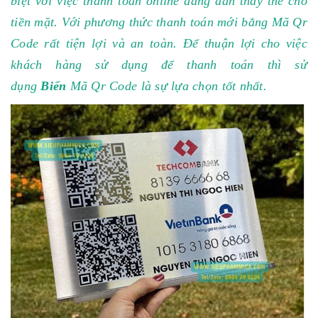
biệt với việc thanh toán online đang dần thay thế cho
tiền mặt. Với phương thức thanh toán mới bằng Mã Qr
Code rất tiện lợi và an toàn. Để thuận lợi cho việc
khách hàng sử dụng để thanh toán thì sử
dụng
Biển
Mã Qr Code
là sự lựa chọn tốt nhất.