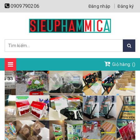
0909790206
Đăng nhập
Đăng ký
Giỏ hàng: (
)