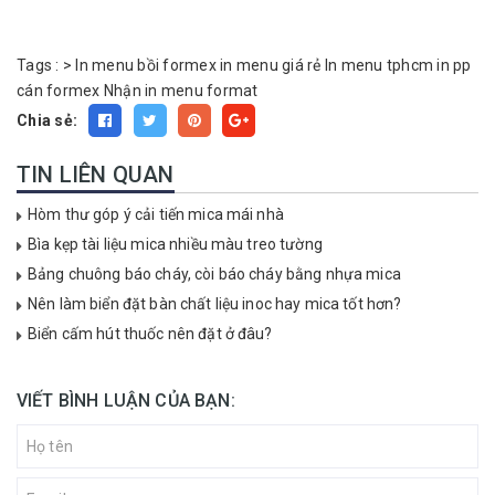
Tags :
>
In menu bồi formex
in menu giá rẻ
In menu tphcm
in pp
cán formex
Nhận in menu format
Chia sẻ:
TIN LIÊN QUAN
Hòm thư góp ý cải tiến mica mái nhà
Bìa kẹp tài liệu mica nhiều màu treo tường
Bảng chuông báo cháy, còi báo cháy bằng nhựa mica
Nên làm biển đặt bàn chất liệu inoc hay mica tốt hơn?
Biển cấm hút thuốc nên đặt ở đâu?
VIẾT BÌNH LUẬN CỦA BẠN: