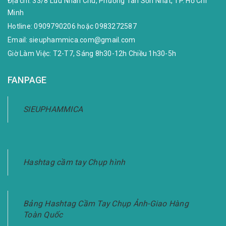
Địa chỉ:
33/8 Lưu Nhân Chú, Phường Tân Sơn Nhất, TP. Hồ Chí
Minh
Hotline:
0909790206
hoặc
0983272587
Email:
sieuphammica.com@gmail.com
Giờ Làm Việc: T2-T7, Sáng 8h30-12h Chiều 1h30-5h
FANPAGE
SIEUPHAMMICA
Hashtag cầm tay Chụp hình
Bảng Hashtag Cầm Tay Chụp Ảnh-Giao Hàng
Toàn Quốc