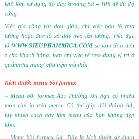
khổ lớn, sử dụng độ dày khoảng 5li – 10li để đủ độ
cứng.
Việc gia công rất đơn giản, chỉ việc bắn lỗ treo
tường hoặc đục lỗ xỏ dây treo lên tường. Việc đục
lỗ
WWW.SIEUPHAMMICA.COM
sẽ làm từ a đến
z cho khách hàng, bạn chỉ việc về treo đúng vị trí ở
quán/nhà hàng/ cửa tiệm mà thôi.
Kích thướ
c
menu bồi formex
– Menu bồi formex A3: Thường khi bạn có nhiều
món cần in trên menu. Có thể gập đôi thành A4,
tuy nhiên cách này làm menu của bạn không đẹp
lắm.
– Menu bồi formex A4: Đây là kích thướt sử dụng