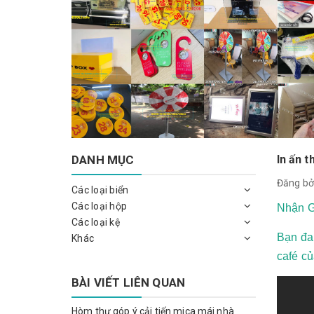
DANH MỤC
In ấn t
Đăng bở
Các loại biển
Các loại hộp
Nhận G
Các loại kệ
Bạn đan
Khác
café c
BÀI VIẾT LIÊN QUAN
Hòm thư góp ý cải tiến mica mái nhà