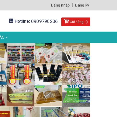
Đăng nhập
Đăng ký
0909790206
Hotline:
Giỏ hàng: (
)
BÁO