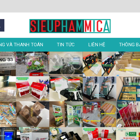
NG VÀ THANH TOÁN
TIN TỨC
LIÊN HỆ
THÔNG 