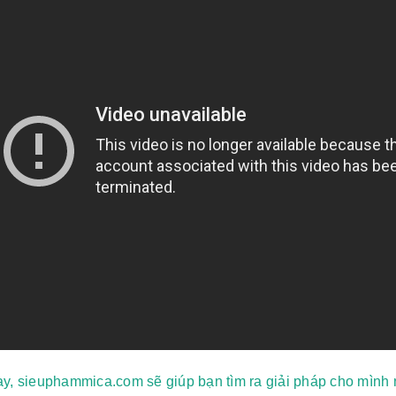
y, sieuphammica.com sẽ giúp bạn tìm ra giải pháp cho mình 