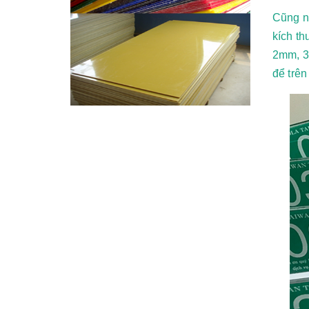
Cũng n
kích t
2mm, 3m
để trên