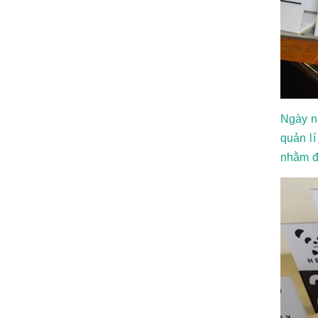
Ngày n
quản l
nhằm đ