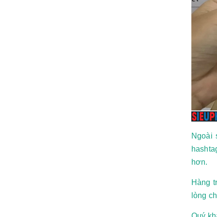
Ngoài 
hashta
hơn.
Hàng t
lòng ch
Quý khá