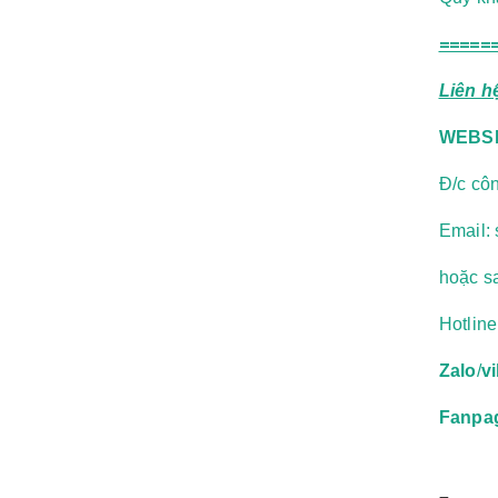
=====
Liên h
WEBSI
Đ/c cô
Email:
hoặc
s
Hotlin
Zalo
/
v
Fanpa