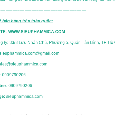
=====================================
ệ bán hàng trên toàn quốc:
TE:
WWW.SIEUPHAMMICA.COM
ng ty: 33/8 Lưu Nhân Chú, Phường 5, Quận Tân Bình, TP Hồ 
sieuphammica.com@gmail.com
ales@sieuphammica.com
e:
0909790206
iber
: 0909790206
ge
: sieuphammica.com