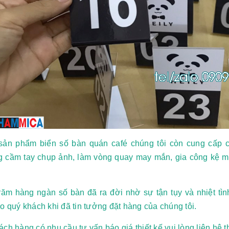
sản phẩm biển số bàn quán café chúng tôi còn cung cấp c
g cầm tay chụp ảnh, làm vòng quay may mắn, gia công kệ me
răm hàng ngàn số bàn đã ra đời nhờ sự tận tụy và nhiệt t
o quý khách khi đã tin tưởng đặt hàng của chúng tôi.
ch hàng có nhu cầu tư vấn báo giá thiết kế vui lòng liên hệ t