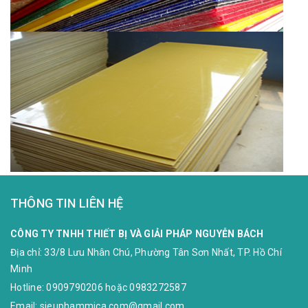
THÔNG TIN LIÊN HỆ
CÔNG TY TNHH THIẾT BỊ VÀ GIẢI PHÁP NGUYỄN BÁCH
Địa chỉ:
33/8 Lưu Nhân Chú, Phường Tân Sơn Nhất, TP. Hồ Chí
Minh
Hotline:
0909790206
hoặc
0983272587
Email:
sieuphammica.com@gmail.com