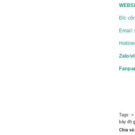
WEBSI
Đ/c cô
Email:
Hotlin
Zalo
/
v
Fanpa
Tags :
>
bày đồ 
Chia sẻ