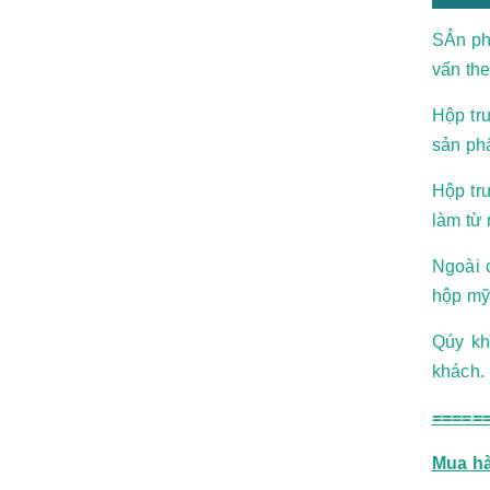
SẢn phẩ
vấn th
Hộp tr
sản phẩ
Hộp tr
làm từ
Ngoài 
hộp mỹ
Qúy kh
khách.
=====
Mua hà