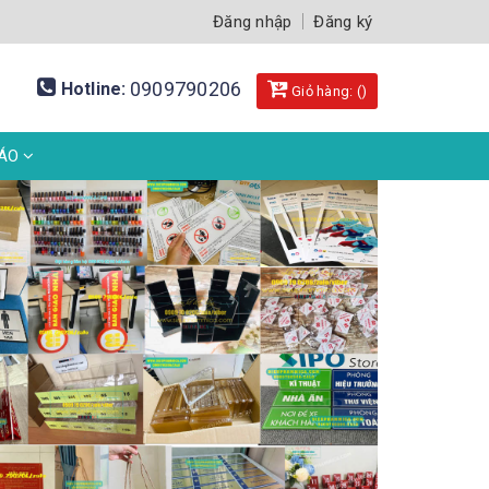
Đăng nhập
Đăng ký
0909790206
Hotline:
Giỏ hàng: (
)
BÁO