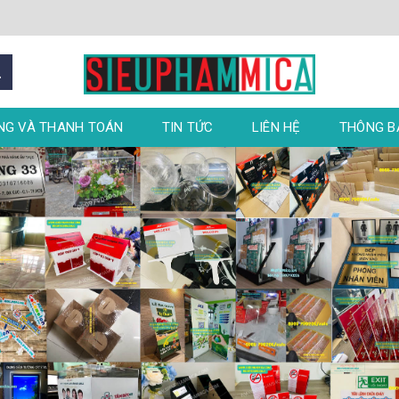
NG VÀ THANH TOÁN
TIN TỨC
LIÊN HỆ
THÔNG 