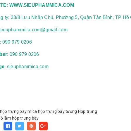
TE:
WWW.SIEUPHAMMICA.COM
ng ty: 33/8 Lưu Nhân Chú, Phường 5, Quận Tân Bình, TP Hồ 
sieuphammica.com@gmail.com
e:
090 979 0206
iber
: 090 979 0206
ge
: sieuphammica.com
hộp trưng bày mica
hộp trưng bày tượng
Hộp trưng
gỗ
làm hộp trưng bày
: