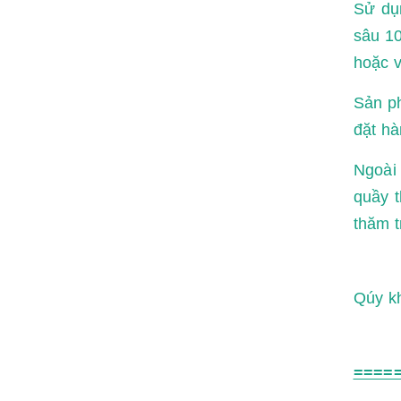
Sử dụn
sâu 10
hoặc v
Sản ph
đặt hà
Ngoài
quầy t
thăm t
Qúy kh
====