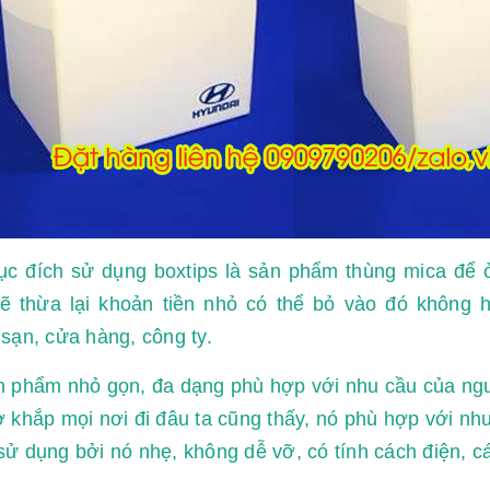
c đích sử dụng boxtips là sản phẩm thùng mica để ở
sẽ thừa lại khoản tiền nhỏ có thể bỏ vào đó không 
sạn, cửa hàng, công ty.
n phẩm nhỏ gọn, đa dạng phù hợp với nhu cầu của ng
 khắp mọi nơi đi đâu ta cũng thấy, nó phù hợp với nh
ử dụng bởi nó nhẹ, không dễ vỡ, có tính cách điện, các