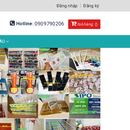
Đăng nhập
Đăng ký
0909790206
Hotline:
Giỏ hàng: (
)
BÁO