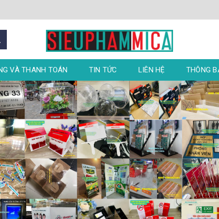
NG VÀ THANH TOÁN
TIN TỨC
LIÊN HỆ
THÔNG 