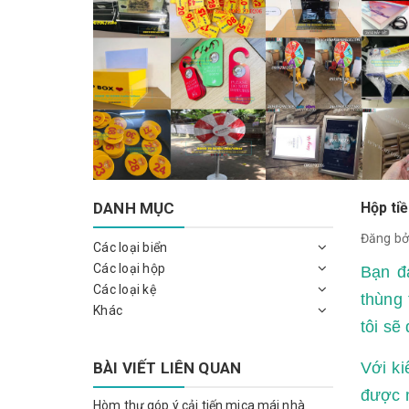
DANH MỤC
Hộp tiề
Đăng bở
Các loại biển
Các loại hộp
Bạn đ
Các loại kệ
thùng
Khác
tôi sẽ
BÀI VIẾT LIÊN QUAN
Với ki
được m
Hòm thư góp ý cải tiến mica mái nhà