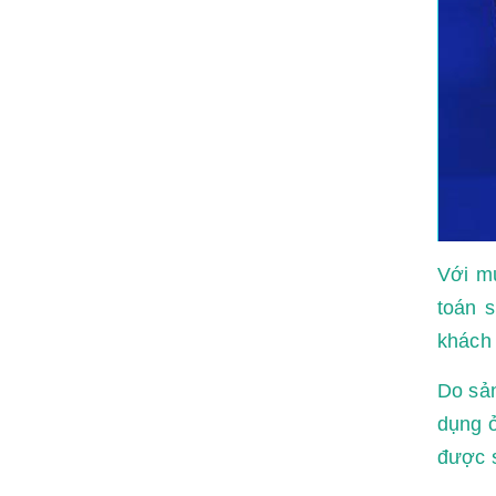
Với mụ
toán 
khách 
Do sả
dụng ở
được s