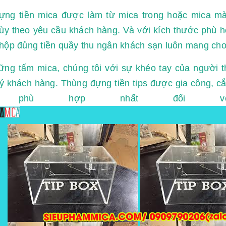
ựng tiền mica được làm từ mica trong hoặc mica m
y theo yêu cầu khách hàng. Và với kích thước phù hợ
hộp đủng tiền quầy thu ngân khách sạn luôn mang cho 
ững tấm mica, chúng tôi với sự khéo tay của người t
ý khách hàng. Thùng đựng tiền tips được gia công, 
 phù hợp nhất đối với