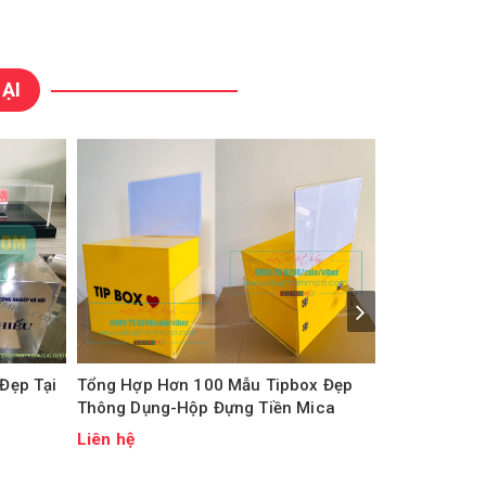
ẠI
Hộp Tiền Ti
Liên hệ
Đẹp Tại
Tổng Hợp Hơn 100 Mẫu Tipbox Đẹp
Thông Dụng-Hộp Đựng Tiền Mica
Liên hệ