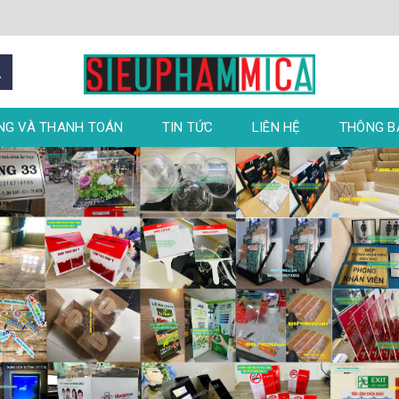
NG VÀ THANH TOÁN
TIN TỨC
LIÊN HỆ
THÔNG 