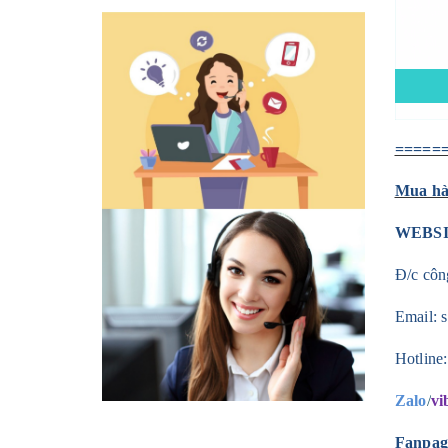
=====
Mua hàn
WEBS
Đ/c côn
Email:
Hotline
Zalo
/
vi
Fanpag