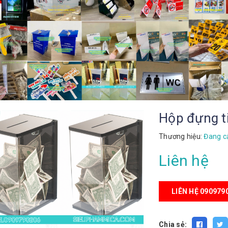
Hộp đựng ti
Thương hiệu:
Đang c
Liên hệ
LIÊN HỆ 090979
Chia sẻ: