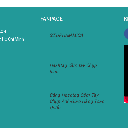
FANPAGE
K
ÁCH
SIEUPHAMMICA
. Hồ Chí Minh
Hashtag cầm tay Chụp
hình
Bảng Hashtag Cầm Tay
Chụp Ảnh-Giao Hàng Toàn
Quốc