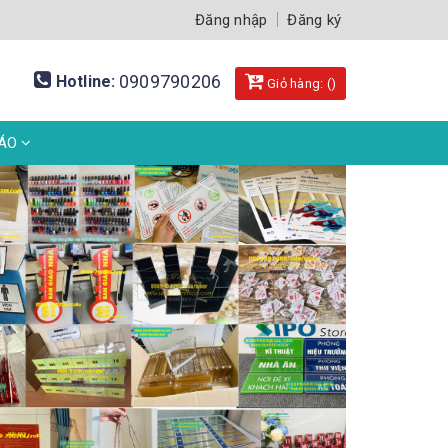
Đăng nhập
Đăng ký
0909790206
Hotline:
Giỏ hàng: (
)
BÁO