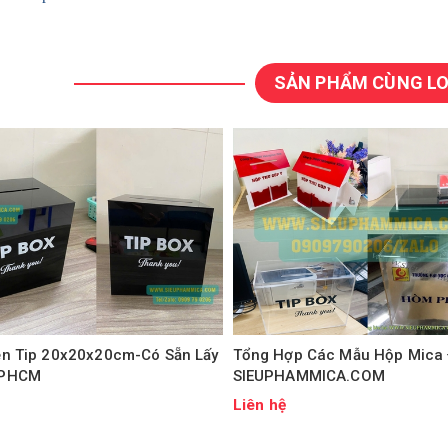
SẢN PHẨM CÙNG LO
ền Tip 20x20x20cm-Có Sẵn Lấy
Tổng Hợp Các Mẫu Hộp Mica 
TPHCM
SIEUPHAMMICA.COM
ệ
Liên hệ