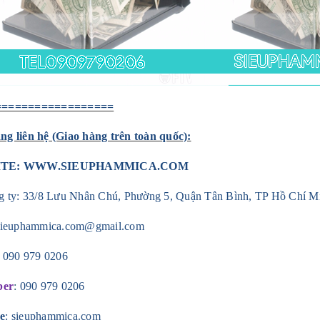
==================
g liên hệ (Giao hàng trên toàn quốc):
ITE:
WWW.SIEUPHAMMICA.COM
g ty: 33/8 Lưu Nhân Chú, Phường 5, Quận Tân Bình, TP Hồ Chí M
sieuphammica.com@gmail.com
:
090 979 0206
ber
:
090 979 0206
e
: sieuphammica.com