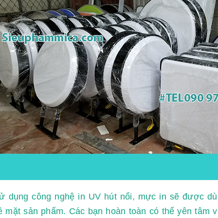
ử dụng công nghệ in UV hút nổi, mực in sẽ được dù
ề mặt sản phẩm. Các bạn hoàn toàn có thể yên tâm v