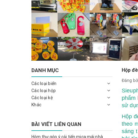
DANH MỤC
Hộp đè
Đăng bở
Các loại biển
Sieup
Các loại hộp
phẩm h
Các loại kệ
Khác
sử dụn
Hộp đè
theo 
BÀI VIẾT LIÊN QUAN
sáng 
Hòm thư góp ý cải tiến mica mái nhà