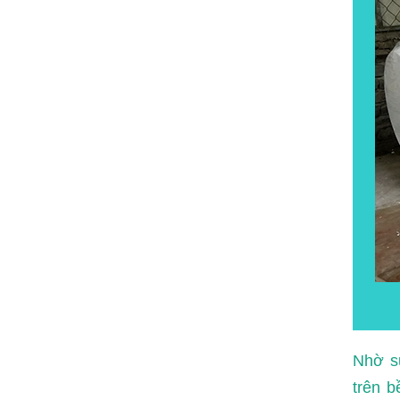
Nhờ s
trên b