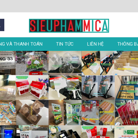
NG VÀ THANH TOÁN
TIN TỨC
LIÊN HỆ
THÔNG 