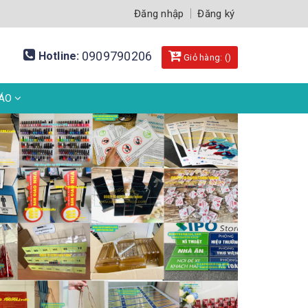
Đăng nhập
Đăng ký
0909790206
Hotline:
Giỏ hàng: (
)
BÁO