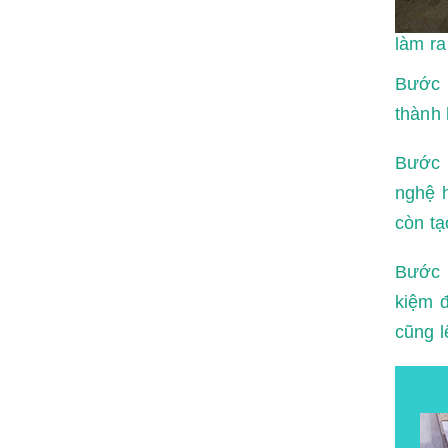
làm ra
Bước 
thành
Bước 
nghệ h
còn tạ
Bước 3
kiệm đ
cũng 