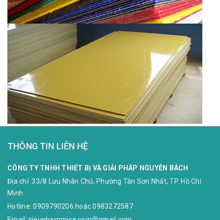
THÔNG TIN LIÊN HỆ
CÔNG TY TNHH THIẾT BỊ VÀ GIẢI PHÁP NGUYỄN BÁCH
Địa chỉ:
33/8 Lưu Nhân Chú, Phường Tân Sơn Nhất, TP. Hồ Chí
Minh
Hotline:
0909790206
hoặc
0983272587
Email:
sieuphammica.com@gmail.com