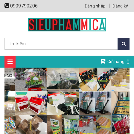
0909790206
Đăng nhập
Đăng ký
Giỏ hàng: (
)